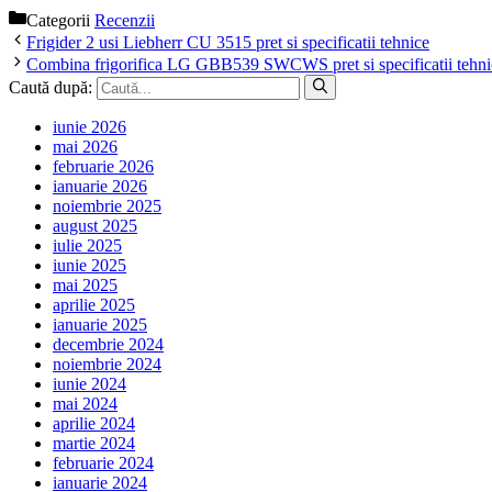
Categorii
Recenzii
Frigider 2 usi Liebherr CU 3515 pret si specificatii tehnice
Combina frigorifica LG GBB539 SWCWS pret si specificatii tehni
Caută după:
iunie 2026
mai 2026
februarie 2026
ianuarie 2026
noiembrie 2025
august 2025
iulie 2025
iunie 2025
mai 2025
aprilie 2025
ianuarie 2025
decembrie 2024
noiembrie 2024
iunie 2024
mai 2024
aprilie 2024
martie 2024
februarie 2024
ianuarie 2024