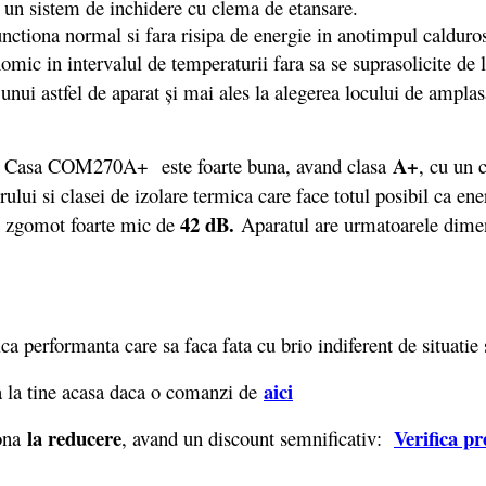
re un sistem de inchidere cu clema de etansare.
tiona normal si fara risipa de energie in anotimpul calduros
omic in intervalul de temperaturii fara sa se suprasolicite de 
unui astfel de aparat şi mai ales la alegerea locului de amplasa
A+
dio Casa COM270A+ este foarte buna, avand clasa
, cu un
ului si clasei de izolare termica care face totul posibil ca e
42 dB.
 de zgomot foarte mic de
Aparatul are urmatoarele dimen
 performanta care sa faca fata cu brio indiferent de situatie 
aici
 la tine acasa daca o comanzi de
la reducere
Verifica pr
iona
, avand un discount semnificativ: