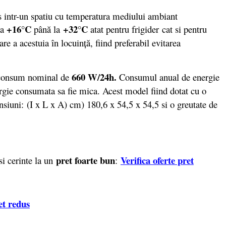
 intr-un spatiu cu temperatura mediului ambiant
+16°C
+32°C
la
până la
atat pentru frigider
cat si pentru
re a acestuia în locuinţă, fiind preferabil evitarea
660 W/24h.
 consum nominal de
Consumul anual de energie
nergie consumata sa fie mica. Acest model fiind dotat cu o
siuni: (I x L x A) cm) 180,6 x 54,5 x 54,5 si o greutate de
pret foarte bun
Verifica oferte pret
si cerinte la un
:
et redus