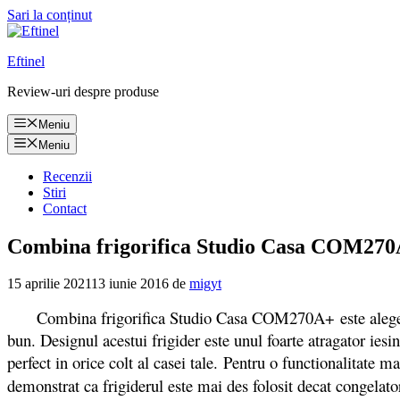
Sari la conținut
Eftinel
Review-uri despre produse
Meniu
Meniu
Recenzii
Stiri
Contact
Combina frigorifica Studio Casa COM270A+ 
15 aprilie 2021
13 iunie 2016
de
migyt
Combina frigorifica Studio Casa COM270A+ este alegerea per
bun. Designul acestui frigider este unul foarte atragator iesin
perfect in orice colt al casei tale. Pentru o functionalitate ma
demonstrat ca frigiderul este mai des folosit decat congelat