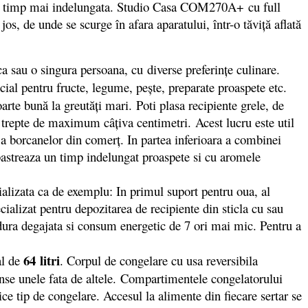
a de timp mai indelungata. Studio Casa COM270A+ cu full
os, de unde se scurge în afara aparatului, într-o tăviţă aflată
sau o singura persoana, cu diverse preferințe culinare.
al pentru fructe, legume, pește, preparate proaspete etc.
rte bună la greutăți mari. Poti plasa recipiente grele, de
 2 trepte de maximum câţiva centimetri. Acest lucru este util
 a borcanelor din comerţ. In partea inferioara a combinei
astreaza un timp indelungat proaspete si cu aromele
alizata ca de exemplu: In primul suport pentru oua, al
cializat pentru depozitarea de recipiente din sticla cu sau
dura degajata si consum energetic de 7 ori mai mic. Pentru a
64 litri
al de
. Corpul de congelare cu usa reversibila
tanse unele fata de altele. Compartimentele congelatorului
ce tip de congelare. Accesul la alimente din fiecare sertar se