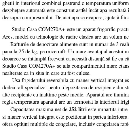
ghetii in interiorul combinei pastrand o temperatura unifo
dezgheţare automată este construit astfel încât apa rezultată î
deasupra compresorului. De aici apa se evapora, ajutată fiin
Studio Casa COM270A+ este un aparat frigorific practic dota
Acest model cu tehnologie de racire clasica are un volum ne
Rafturile de depozitare alimente sunt in numar de 3 realizate
pana la 25 de kg, pe orice raft. Un mare avantaj al acestui m
deoarece se întâmplă frecvent ca această distanţă să fie cu 
Studio Casa COM270A+ se afla compartimentul mare etans de 
nealterate ca in ziua in care au fost culese.
Usa frigiderului reversibila cu maner vertical integrat est
doilea raft specializat pentru depozitarea de recipiente din s
alte recipiente cu inaltime peste medie. Aparatul are ilumi
regla temperatura aparatul are un termostat la interiorul frigi
252 litri
Capacitatea maxima net de
este impartita intre 
si maner vertical integrat este pozitionat in partea inferioa
ofera optiuni multiple de congelare, inclusiv congelarea rapi