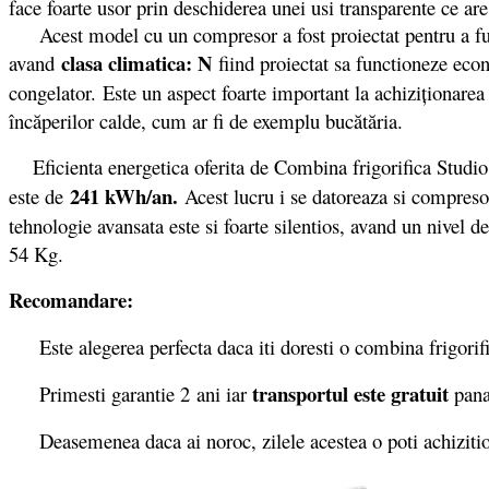
face foarte usor prin deschiderea unei usi transparente ce a
Acest model cu un compresor a fost proiectat pentru a func
clasa climatica: N
avand
fiind proiectat sa functioneze econ
congelator.
Este un aspect foarte important la achiziţionarea 
încăperilor calde, cum ar fi de exemplu bucătăria.
Eficienta energetica oferita de Combina frigorifica Stu
241 kWh/an.
este de
Acest lucru i se datoreaza si compresor
tehnologie avansata este si foarte silentios, avand un nivel
54 Kg.
Recomandare:
Este alegerea perfecta daca iti doresti o combina frigorifica
transportul este gratuit
Primesti garantie 2
ani iar
pana
Deasemenea daca ai noroc, zilele acestea o poti achizit