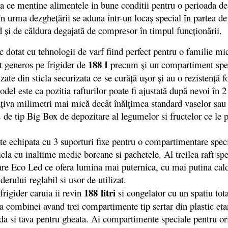
rma ce mentine alimentele in bune conditii pentru o perioad
n urma dezgheţării se aduna într-un locaş special în partea de j
d şi de căldura degajată de compresor în timpul funcţionării.
t cu tehnologii de varf fiind perfect pentru o familie mica 
188 l
t generos pe frigider de
precum și un compartiment speci
 din sticla securizata ce se curăță ușor și au o rezistență foa
odel este ca pozitia rafturilor poate fi ajustată după nevoi în
câţiva milimetri mai mică decât înălţimea standard vaselor sau
tip Big Box de depozitare al legumelor si fructelor ce le p
e echipata cu 3 suporturi fixe pentru o compartimentare speci
ticla cu inaltime medie borcane si pachetele. Al treilea raft spe
nare Eco Led ce ofera lumina mai puternica, cu mai putina cal
derului reglabil si usor de utilizat.
188 litri
frigider caruia ii revin
si congelator cu un spatiu tot
ra a combinei avand trei compartimente tip sertar din plastic e
da si tava pentru gheata. Ai compartimente speciale pentru ori