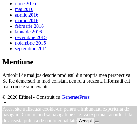
iunie 2016
mai 2016
aprilie 2016
martie 2016
februarie 2016
ianuarie 2016
decembrie 2015
noiembrie 2015
septembrie 2015
Mentiune
Articolul de mai jos descrie produsul din propria mea perspectiva.
Se fac demersuri in mod constant pentru a prezenta informatii cat
mai corecte si relevante.
© 2026 Eftinel
• Construit cu
GeneratePress
Acest site utilizeaza cookie-uri pentru a imbunatati experienta de
navigare. Continuand sa navigati pe site, va exprimati acordul fata
de aceasta politica de confidentialitate
Accept