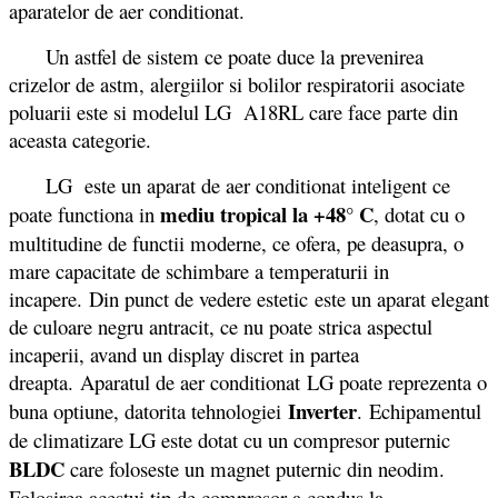
aparatelor de aer conditionat.
Un astfel de sistem ce poate duce la prevenirea
crizelor de astm, alergiilor si bolilor respiratorii asociate
poluarii este si modelul LG A18RL care face parte din
aceasta categorie.
LG este un aparat de aer conditionat inteligent ce
mediu tropical la +48° C
poate functiona in
, dotat cu o
multitudine de functii moderne, ce ofera, pe deasupra, o
mare capacitate de schimbare a temperaturii in
incapere. Din punct de vedere estetic este un aparat elegant
de culoare negru antracit, ce nu poate strica aspectul
incaperii, avand un display discret in partea
dreapta. Aparatul de aer conditionat LG poate reprezenta o
Inverter
buna optiune, datorita tehnologiei
. Echipamentul
de climatizare LG este dotat cu un compresor puternic
BLDC
care foloseste un magnet puternic din neodim.
Folosirea acestui tip de compresor a condus la