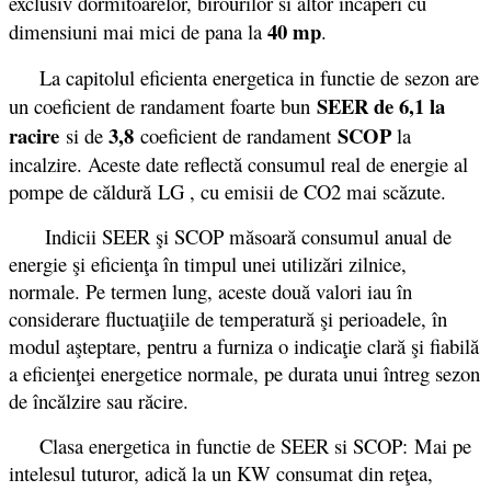
exclusiv dormitoarelor, birourilor si altor incaperi cu
40 mp
dimensiuni mai mici de pana la
.
La capitolul eficienta energetica in functie de sezon are
SEER de 6,1 la
un coeficient de randament foarte bun
racire
3,8
SCOP
si de
coeficient de randament
la
incalzire. Aceste date reflectă consumul real de energie al
pompe de căldură LG , cu emisii de CO2 mai scăzute.
Indicii SEER şi SCOP măsoară consumul anual de
energie şi eficienţa în timpul unei utilizări zilnice,
normale. Pe termen lung, aceste două valori iau în
considerare fluctuaţiile de temperatură şi perioadele, în
modul aşteptare, pentru a furniza o indicaţie clară şi fiabilă
a eficienţei energetice normale, pe durata unui întreg sezon
de încălzire sau răcire.
Clasa energetica in functie de SEER si SCOP: Mai pe
intelesul tuturor, adică la un KW consumat din reţea,