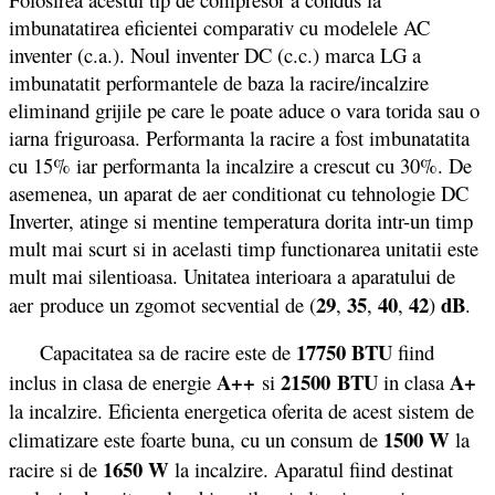
imbunatatirea eficientei comparativ cu modelele AC
inventer (c.a.). Noul inventer DC (c.c.) marca LG a
imbunatatit performantele de baza la racire/incalzire
eliminand grijile pe care le poate aduce o vara torida sau o
iarna friguroasa
. Performanta la racire a fost imbunatatita
cu 15% iar performanta la incalzire a crescut cu 30%. De
asemenea, un aparat de aer conditionat cu tehnologie DC
Inverter, atinge si mentine temperatura dorita intr-un timp
mult mai scurt si in acelasti timp functionarea unitatii este
mult mai silentioasa. Unitatea interioara a aparatului de
29
35
40
42
dB
aer produce un zgomot secvential de (
,
,
,
)
.
17750 BTU
Capacitatea sa de racire este de
fiind
A++
21500
BTU
A+
inclus in clasa de energie
si
in clasa
la incalzire. Eficienta energetica oferita de acest sistem de
1500 W
climatizare este foarte buna, cu un consum de
la
1650 W
racire si de
la incalzire. Aparatul fiind destinat