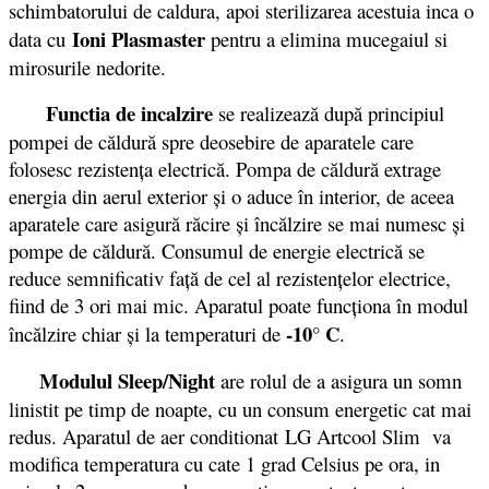
schimbatorului de caldura, apoi sterilizarea acestuia inca o
Ioni Plasmaster
data cu
pentru a elimina mucegaiul si
mirosurile nedorite.
Functia de incalzire
se realizează după principiul
pompei de căldură spre deosebire de aparatele care
folosesc rezistenţa electrică. Pompa de căldură extrage
energia din aerul exterior şi o aduce în interior, de aceea
aparatele care asigură răcire şi încălzire se mai numesc şi
pompe de căldură. Consumul de energie electrică se
reduce semnificativ faţă de cel al rezistenţelor electrice,
fiind de 3 ori mai mic. Aparatul poate funcţiona în modul
-10° C
încălzire chiar şi la temperaturi de
.
Modulul Sleep/Night
are rolul de a asigura un somn
linistit pe timp de noapte, cu un consum energetic cat mai
redus. Aparatul de aer conditionat LG Artcool Slim va
modifica temperatura cu cate 1 grad Celsius pe ora, in