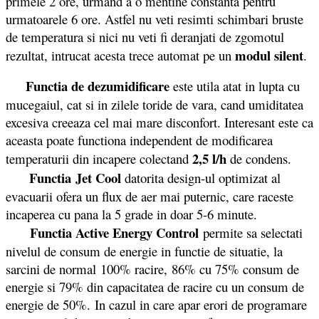
primele 2 ore, urmand a o mentine constanta pentru
urmatoarele 6 ore. Astfel nu veti resimti schimbari bruste
de temperatura si nici nu veti fi deranjati de zgomotul
modul silent
rezultat, intrucat acesta trece automat pe un
.
Functia de dezumidificare
este utila atat in lupta cu
mucegaiul, cat si in zilele toride de vara, cand umiditatea
excesiva creeaza cel mai mare disconfort. Interesant este ca
aceasta poate functiona independent de modificarea
2,5 l/h
temperaturii din incapere colectand
de condens.
Functia
Jet Cool
datorita design-ul optimizat al
evacuarii ofera un flux de aer mai puternic, care raceste
incaperea cu pana la 5 grade in doar 5-6 minute.
Functia
Active Energy Control
permite sa selectati
nivelul de consum de energie in functie de situatie, la
sarcini de normal 100% racire, 86% cu 75% consum de
energie si 79% din capacitatea de racire cu un consum de
energie de 50%. In cazul in care apar erori de programare