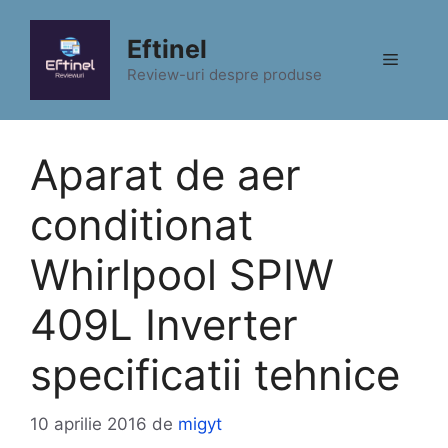
Sari
la
Eftinel
Meniu
conținut
Review-uri despre produse
Aparat de aer
conditionat
Whirlpool SPIW
409L Inverter
specificatii tehnice
10 aprilie 2016
de
migyt