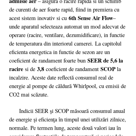
admisie aer
– asigura o racire rapida si un schimb
de curenti de aer foarte rapid, fiind in premiera cu
6th Sense Air Flow
acest sistem inovativ si cu
–
unde aparatul selecteaza automat un mod adecvat de
operare (racire, ventilare, dezumidificare), in functie
de temperatura din interiorul camerei. La capitolul
eficienta energetica in functie de sezon are un
SEER de 5,6 la
coeficient de randament foarte bun
racire
3,8
SCOP
si de
coeficient de randament
la
incalzire. Aceste date reflectă consumul real de
energie al pompe de căldură Whirlpool, cu emisii de
CO2 mai scăzute.
Indicii SEER şi SCOP măsoară consumul anual
de energie şi eficienţa în timpul unei utilizări zilnice,
normale. Pe termen lung, aceste două valori iau în