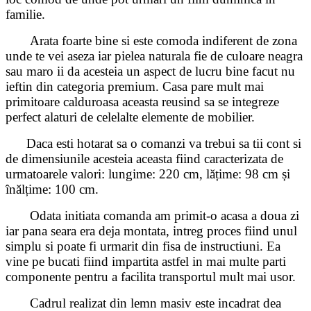
familie.
Arata foarte bine si este comoda indiferent de zona
unde te vei aseza iar pielea naturala fie de culoare neagra
sau maro ii da acesteia un aspect de lucru bine facut nu
ieftin din categoria premium. Casa pare mult mai
primitoare calduroasa aceasta reusind sa se integreze
perfect alaturi de celelalte elemente de mobilier.
Daca esti hotarat sa o comanzi va trebui sa tii cont si
de dimensiunile acesteia aceasta fiind caracterizata de
urmatoarele valori: lungime: 220 cm, lățime: 98 cm și
înălțime: 100 cm.
Odata initiata comanda am primit-o acasa a doua zi
iar pana seara era deja montata, intreg proces fiind unul
simplu si poate fi urmarit din fisa de instructiuni. Ea
vine pe bucati fiind impartita astfel in mai multe parti
componente pentru a facilita transportul mult mai usor.
Cadrul realizat din lemn masiv este incadrat dea