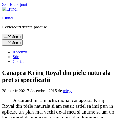
Sari la conținut
Eftinel
Review-uri despre produse
Meniu
Meniu
Recenzii
Stiri
Contact
Canapea Kring Royal din piele naturala
pret si specificatii
28 martie 2021
7 decembrie 2015
de
migyt
De curand mi-am achizitionat canapeaua Kring
Royal din piele naturala si am reusit astfel sa imi pun in
aplicare un plan mai vechi de-al meu si anume sa am un
loc comod de unde pot urmari un film duminica in