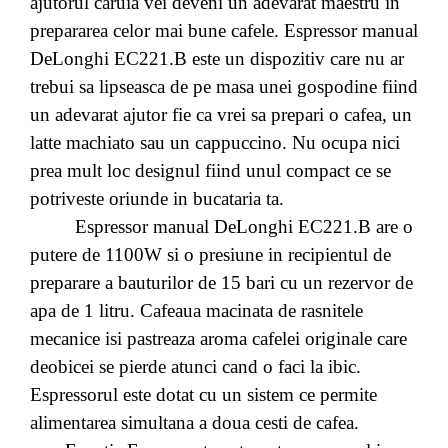
ajutorul caruia vei deveni un adevarat maestru in
prepararea celor mai bune cafele. Espressor manual
DeLonghi EC221.B este un dispozitiv care nu ar
trebui sa lipseasca de pe masa unei gospodine fiind
un adevarat ajutor fie ca vrei sa prepari o cafea, un
latte machiato sau un cappuccino. Nu ocupa nici
prea mult loc designul fiind unul compact ce se
potriveste oriunde in bucataria ta.
Espressor manual DeLonghi EC221.B are o
putere de 1100W si o presiune in recipientul de
preparare a bauturilor de 15 bari cu un rezervor de
apa de 1 litru. Cafeaua macinata de rasnitele
mecanice isi pastreaza aroma cafelei originale care
deobicei se pierde atunci cand o faci la ibic.
Espressorul este dotat cu un sistem ce permite
alimentarea simultana a doua cesti de cafea.