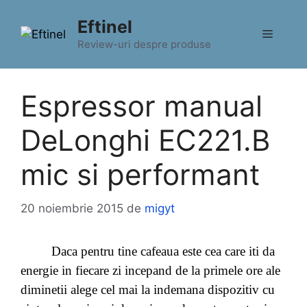
Sari
Eftinel
la
Meniu
conținut
Review-uri despre produse
Espressor manual
DeLonghi EC221.B
mic si performant
20 noiembrie 2015
de
migyt
Daca pentru tine cafeaua este cea care iti da
energie in fiecare zi incepand de la primele ore ale
diminetii alege cel mai la indemana dispozitiv cu