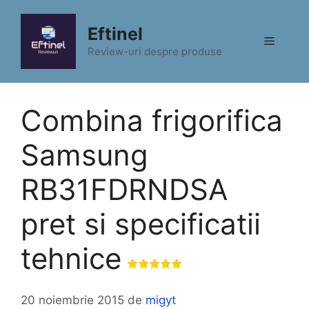
Sari
la
Eftinel
Meniu
conținut
Review-uri despre produse
Combina frigorifica
Samsung
RB31FDRNDSA
pret si specificatii
tehnice
20 noiembrie 2015
de
migyt