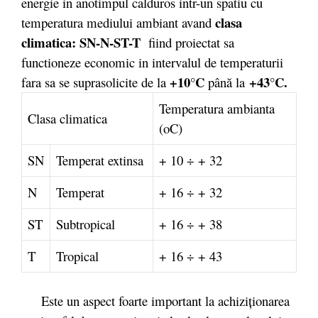
energie in anotimpul calduros intr-un spatiu cu
clasa
temperatura mediului ambiant avand
climatica: SN-N-ST-T
fiind proiectat sa
functioneze economic in intervalul de temperaturii
+10°C
+43°C.
fara sa se suprasolicite de la
până la
Temperatura ambianta
Clasa climatica
(oC)
SN
Temperat extinsa
+ 10 ÷ + 32
N
Temperat
+ 16 ÷ + 32
ST
Subtropical
+ 16 ÷ + 38
T
Tropical
+ 16 ÷ + 43
Este un aspect foarte important la achiziţionarea