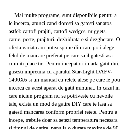
Mai multe programe, sunt disponibile pentru a
le incerca, atunci cand doresti sa gatesti sanatos
astfel: cartofi prajiti, cartofi wedges, nuggets,
carne, peste, prajituri, dezhidratare si dezghetare. O
oferta variata am putea spune din care poti alege
felul de mancare preferat pe care sa il gatesti asa
cum iti place tie. Pentru incepatori in arta gatitului,
gasesti impreuna cu aparatul Star-Light DAFV-
1400X6 si un manual cu retete alese pe care le poti
incerca cu acest aparat de gatit minunat. In cazul in
care niciun program nu se potriveste cu nevoile
tale, exista un mod de gatire DIY care te lasa sa
gatesti mancarea conform propriei retete. Pentru a
incepe, trebuie doar sa setezi temperatura necesara
si timpul de gatire, pana la o durata maxima de 90