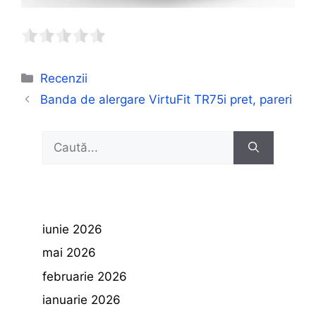
Categorii
Recenzii
Banda de alergare VirtuFit TR75i pret, pareri
Caută
după:
iunie 2026
mai 2026
februarie 2026
ianuarie 2026