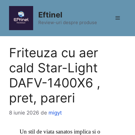
Sari
la
Eftinel
Meniu
conținut
Review-uri despre produse
Friteuza cu aer
cald Star-Light
DAFV-1400X6 ,
pret, pareri
8 iunie 2026
de
migyt
Un stil de viata sanatos implica si o