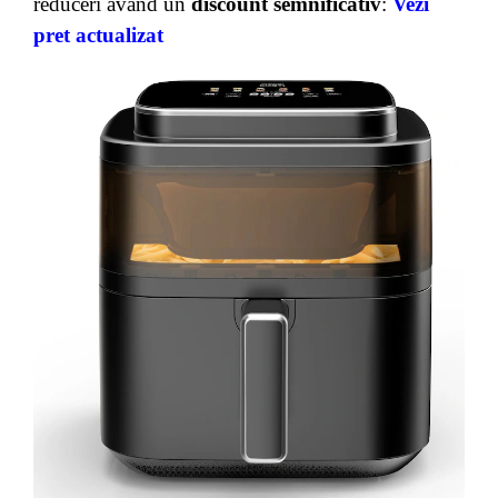
reduceri avand un
discount semnificativ
:
Vezi
pret actualizat