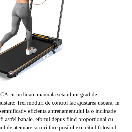
A cu inclinare manuala setand un grad de
justare: Trei moduri de control fac ajustarea usoara, in
semnificativ eficienta antrenamentului la o inclinatie
i astfel banale, efortul depus fiind proportional cu
l de atenuare socuri face posibil exercitiul folosind