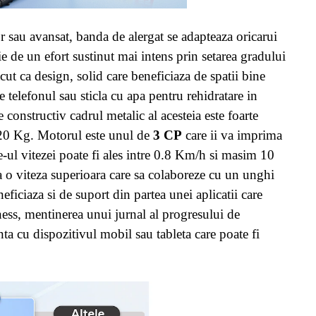
 sau avansat, banda de alergat se adapteaza oricarui
ie de un efort sustinut mai intens prin setarea gradului
acut ca design, solid care beneficiaza de spatii bine
 telefonul sau sticla cu apa pentru rehidratare in
constructiv cadrul metalic al acesteia este foarte
020 Kg. Motorul este unul de
3 CP
care ii va imprima
l vitezei poate fi ales intre 0.8 Km/h si masim 10
a o viteza superioara care sa colaboreze cu un unghi
ficiaza si de suport din partea unei aplicatii care
ness, mentinerea unui jurnal al progresului de
nta cu dispozitivul mobil sau tableta care poate fi