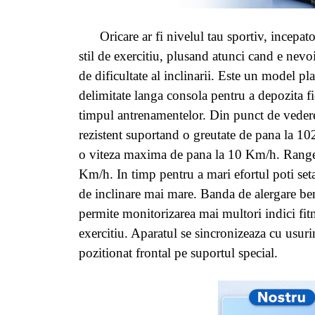
Oricare ar fi nivelul tau sportiv, incepator
stil de exercitiu, plusand atunci cand e nevo
de dificultate al inclinarii. Este un model pl
delimitate langa consola pentru a depozita fie
timpul antrenamentelor. Din punct de vedere 
rezistent suportand o greutate de pana la 1
o viteza maxima de pana la 10 Km/h. Range-u
Km/h. In timp pentru a mari efortul poti set
de inclinare mai mare. Banda de alergare bene
permite monitorizarea mai multori indici fit
exercitiu. Aparatul se sincronizeaza cu usuri
pozitionat frontal pe suportul special.