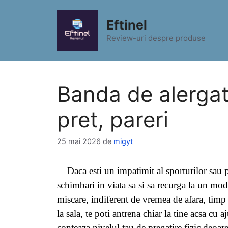
Sari
la
Eftinel
conținut
Review-uri despre produse
Banda de alergat
pret, pareri
25 mai 2026
de
migyt
Daca esti un impatimit al sporturilor sau p
schimbari in viata sa si sa recurga la un mo
miscare, indiferent de vremea de afara, timp
la sala, te poti antrena chiar la tine acsa c
conteaza nivelul tau de pregatire fizic deo