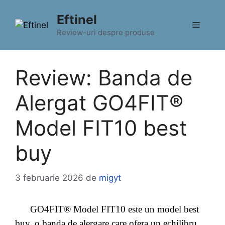
Sari
Eftinel
la
Meniu
conținut
Review-uri despre produse
Review: Banda de
Alergat GO4FIT®
Model FIT10 best
buy
3 februarie 2026
de
migyt
GO4FIT® Model FIT10 este un model best
buy, o banda de alergare care ofera un echilibru