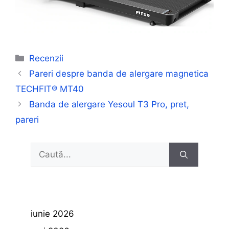
Categorii
Recenzii
Pareri despre banda de alergare magnetica
TECHFIT® MT40
Banda de alergare Yesoul T3 Pro, pret,
pareri
Caută
după:
iunie 2026