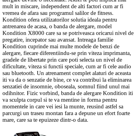
mult in miscare, independent de alti factori cum ar fi
vremea de afara sau programul salilor de fitness.
Kondition ofera utilizatorilor solutia ideala pentru
antrenarea de acasa, o banda de alergare, model
Kondition X8000 care sa se potriveasca oricarui nivel de
pregatire, incepator sau avansat. Intreaga familie
Kondition cuprinde mai multe modele de benzi de
alergare, fiecare diferentiindu-se prin viteza imprimanta,
gradele de libertate prin care poti selecta un nivel de
dificultate, viteza si functii speciale, cum ar fi cele audio
sau bluetooth. Un atrenament complet alaturi de aceasta
iti va da o senzatie de bine, ce va contribui la eliminarea
senzatiei de insomnie, oboseala, somnul fiind unul mai
odihnitor. Fizic vorbind, banda de alergare Kondition iti
va sculpta corpul si te va mentine in forma pentru
momentele in care vei iesi la munte, reusind astfel sa
parcurgi un traseu montan fara a depune un efort foarte
mare, care sa te epuizeze dintr-o data.