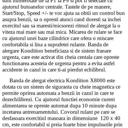
sunt numerotate de la P1 la P9 si pot fi selectate cu
ajutorul butoanelor centrale. Tastele de pe manere,
Start/Stop, Speed +/- te vor ajuta sa obtii un control bun
asupra benzii, sa o opresti atunci cand doresti sa inchei
exercitul sau sa maresti/micsorezi ritmul de alergat la o
viteza mai mare sau mai mica. Micarea de rulare se face
cu ajutorul unei baze cilindrice care ofera o miscare
confortabila si lina a suprafetei rulante. Banda de
alergare Kondition beneficiaza si de sistem franare
urgenta, care este activat din cheia centala care opreste
functionarea acesteia de urgenta pentru a evita astfel
accidente in cazul in care ti-ai pierdut echilibrul.
Banda de alergat electrica Kondition X8000 este
dotata cu un sistem de siguranta cu cheie magnetica ce
permite oprirea automata a benzii in cazul in care te
dezechilibrezi. Cu ajutorul functiei economie curent
alimentarea se opreste automat dupa 10 minute dupa
incetarea antrenamentului. Covorul rulant pe care se
desfasoara exercitiul masoara in dimensiune 120 x 40
cm, este confortabil si preia foarte bine impulsurile prin