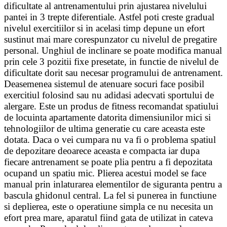
dificultate al antrenamentului prin ajustarea nivelului
pantei in 3 trepte diferentiale. Astfel poti creste gradual
nivelul exercitiilor si in acelasi timp depune un efort
sustinut mai mare corespunzator cu nivelul de pregatire
personal. Unghiul de inclinare se poate modifica manual
prin cele 3 pozitii fixe presetate, in functie de nivelul de
dificultate dorit sau necesar programului de antrenament.
Deasemenea sistemul de atenuare socuri face posibil
exercitiul folosind sau nu adidasi adecvati sportului de
alergare. Este un produs de fitness recomandat spatiului
de locuinta apartamente datorita dimensiunilor mici si
tehnologiilor de ultima generatie cu care aceasta este
dotata. Daca o vei cumpara nu va fi o problema spatiul
de depozitare deoarece aceasta e compacta iar dupa
fiecare antrenament se poate plia pentru a fi depozitata
ocupand un spatiu mic. Plierea acestui model se face
manual prin inlaturarea elementilor de siguranta pentru a
bascula ghidonul central. La fel si punerea in functiune
si deplierea, este o operatiune simpla ce nu necesita un
efort prea mare, aparatul fiind gata de utilizat in cateva