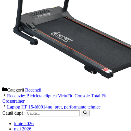
Categorii
Recenzii
Recenzie: Bicicleta eliptica VirtuFit iConsole Total Fit
Crosstrainer
Laptop HP 15-fd0014nq, pret, performante tehnice
Caută după:
iunie 2026
mai 2026