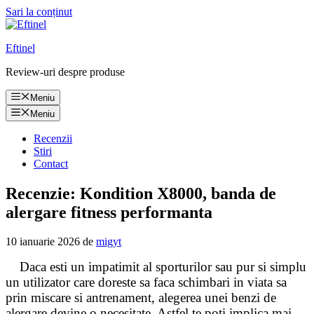
Sari la conținut
Eftinel
Review-uri despre produse
Meniu
Meniu
Recenzii
Stiri
Contact
Recenzie: Kondition X8000, banda de
alergare fitness performanta
10 ianuarie 2026
de
migyt
Daca esti un impatimit al sporturilor sau pur si simplu
un utilizator care doreste sa faca schimbari in viata sa
prin miscare si antrenament, alegerea unei benzi de
alergare devine o necesitate. Astfel te poti implica mai