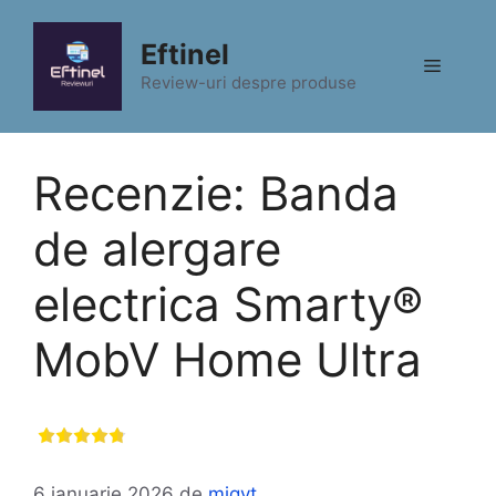
Sari
la
Eftinel
Meniu
conținut
Review-uri despre produse
Recenzie: Banda
de alergare
electrica Smarty®
MobV Home Ultra
6 ianuarie 2026
de
migyt