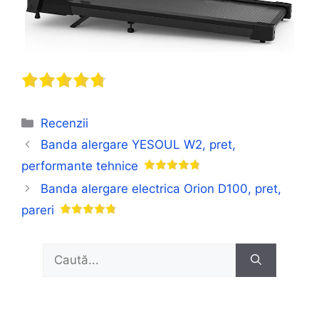
Categorii
Recenzii
Banda alergare YESOUL W2, pret,
performante tehnice
Banda alergare electrica Orion D100, pret,
pareri
Caută
după: