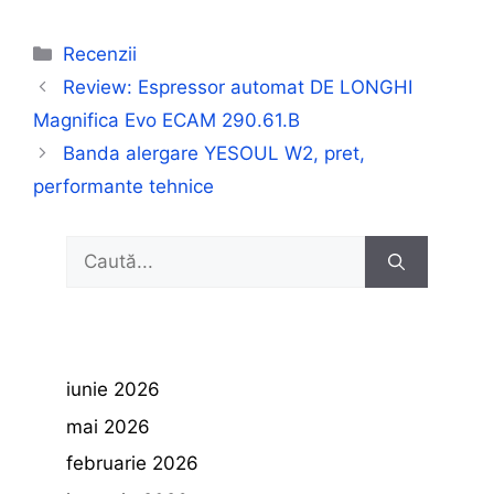
Categorii
Recenzii
Review: Espressor automat DE LONGHI
Magnifica Evo ECAM 290.61.B
Banda alergare YESOUL W2, pret,
performante tehnice
Caută
după:
iunie 2026
mai 2026
februarie 2026