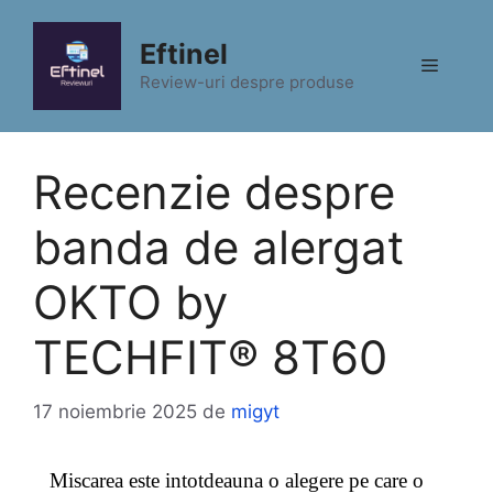
Sari
la
Eftinel
Meniu
conținut
Review-uri despre produse
Recenzie despre
banda de alergat
OKTO by
TECHFIT® 8T60
17 noiembrie 2025
de
migyt
Miscarea este intotdeauna o alegere pe care o