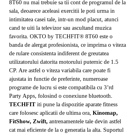
8T60 nu mai trebuie sa tii cont de programul de la
sala, deoarece aceleasi exercitii le poti urma in
intimitatea casei tale, intr-un mod placut, atunci
cand te uiti la televizor sau ascultand muzica
favorita. OKTO by TECHFIT® 8T60 este o
banda de alergat profesionista, ce imprima o viteza
de rulare consistenta indiferent de greutatea
utilizatorului datorita motorului puternic de 1.5
CP. Are astfel o viteza variabila care poate fi
ajustata in functie de preferinte, numeroase
programe de lucru si este compatibila cu 3’rd
Party Apps, folosind o conexiune bluetooth.
TECHFIT
iti pune la dispozitie aparate fitness
care folosesc aplicatii de ultima ora,
Kinomap,
FitShow, Zwift,
antrenamentele tale devin astfel
cat mai eficiente de la o generatia la alta. Suportul