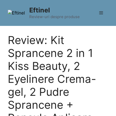
Sari
Eftinel
la
Meniu
conținut
Review-uri despre produse
Review: Kit
Sprancene 2 in 1
Kiss Beauty, 2
Eyelinere Crema-
gel, 2 Pudre
Sprancene +