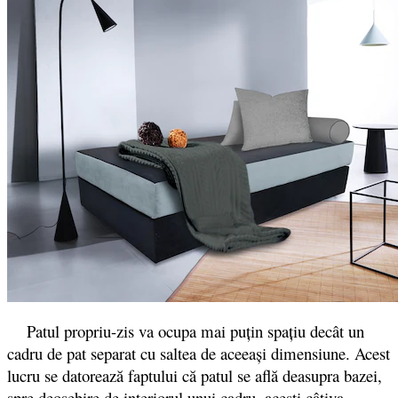
Patul propriu-zis va ocupa mai puțin spațiu decât un
cadru de pat separat cu saltea de aceeași dimensiune. Acest
lucru se datorează faptului că patul se află deasupra bazei,
spre deosebire de interiorul unui cadru, acești câțiva