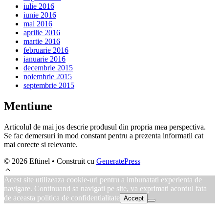
iulie 2016
iunie 2016
mai 2016
aprilie 2016
martie 2016
februarie 2016
ianuarie 2016
decembrie 2015
noiembrie 2015
septembrie 2015
Mentiune
Articolul de mai jos descrie produsul din propria mea perspectiva.
Se fac demersuri in mod constant pentru a prezenta informatii cat
mai corecte si relevante.
© 2026 Eftinel
• Construit cu
GeneratePress
Acest site utilizeaza cookie-uri pentru a imbunatati experienta de
navigare. Continuand sa navigati pe site, va exprimati acordul fata
de aceasta politica de confidentialitate
Accept