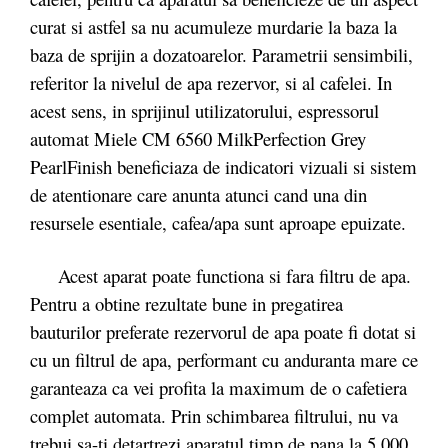
curat si astfel sa nu acumuleze murdarie la baza la
baza de sprijin a dozatoarelor. Parametrii sensimbili,
referitor la nivelul de apa rezervor, si al cafelei. In
acest sens, in sprijinul utilizatorului, espressorul
automat Miele CM 6560 MilkPerfection Grey
PearlFinish beneficiaza de indicatori vizuali si sistem
de atentionare care anunta atunci cand una din
resursele esentiale, cafea/apa sunt aproape epuizate.
Acest aparat poate functiona si fara filtru de apa.
Pentru a obtine rezultate bune in pregatirea
bauturilor preferate rezervorul de apa poate fi dotat si
cu un filtrul de apa, performant cu anduranta mare ce
garanteaza ca vei profita la maximum de o cafetiera
complet automata. Prin schimbarea filtrului, nu va
trebui sa-ti detartrezi aparatul timp de pana la 5.000