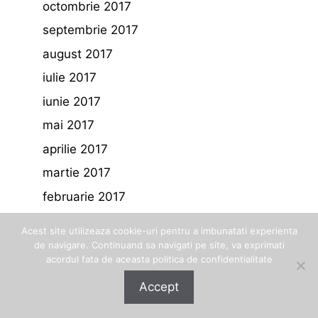
octombrie 2017
septembrie 2017
august 2017
iulie 2017
iunie 2017
mai 2017
aprilie 2017
martie 2017
februarie 2017
ianuarie 2017
Acest site utilizeaza cookie-uri pentru a imbunatati experienta
decembrie 2016
de navigare. Continuand sa navigati pe site, va exprimati
acordul fata de aceasta politica de confidentialitate
noiembrie 2016
Accept
octombrie 2016
septembrie 2016