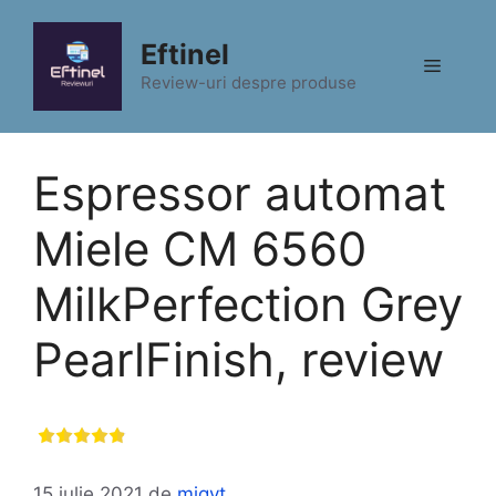
Sari
la
Eftinel
Meniu
conținut
Review-uri despre produse
Espressor automat
Miele CM 6560
MilkPerfection Grey
PearlFinish, review
15 iulie 2021
de
migyt