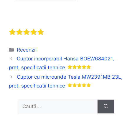
Categorii
Recenzii
Cuptor incorporabil Hansa BOEW684021,
pret, specificatii tehnice
Cuptor cu microunde Tesla MW2391MB 23L,
pret, specificatii tehnice
Caută
după: