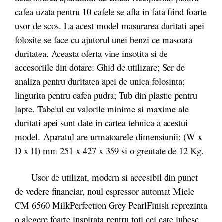
cafea uzata pentru 10 cafele se afla in fata fiind foarte
usor de scos. La acest model masurarea duritati apei
folosite se face cu ajutorul unei benzi ce masoara
duritatea. Aceasta oferta vine insotita si de
accesoriile din dotare: Ghid de utilizare; Ser de
analiza pentru duritatea apei de unica folosinta;
lingurita pentru cafea pudra; Tub din plastic pentru
lapte. Tabelul cu valorile minime si maxime ale
duritati apei sunt date in cartea tehnica a acestui
model.
Aparatul are urmatoarele dimensiunii: (W x
D x H) mm 251 x 427 x 359 si o greutate de 12 Kg.
Usor de utilizat, modern si accesibil din punct
de vedere financiar, noul espressor automat Miele
CM 6560 MilkPerfection Grey PearlFinish reprezinta
o alegere foarte inspirata pentru toti cei care iubesc