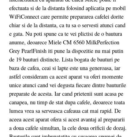
efectuata si de la distanta folosind aplicatia pe mobil
WiFiConnect care permite prepararea cafelei dorite
chiar si de la distanta, ca tu sa o servesti atunci cand
e gata. Nu poti spune ca te vei plictisi de o bautura
anume, deoarece Miele CM 6560 MilkPerfection
Grey PearlFinish iti pune la dispozitie nu mai putin
de 19 bauturi distincte. Lista bogata de bauturi pe
baza de cafea, ceai si lapte este una generoasa, iar
astfel consideram ca acest aparat va oferi momente
unice atunci cand vei degusta fiecare dintre bauturile
preparate de acesta. Iar cand prietenii sunt acasa pe
canapea, nu timp de stat dupa cafele, deoarece toata
lumea vrea sa serveasca cafeaua cat mai rapid. De
aceea acest aparat ofera si acest avantaj al prepararii
a doua cafele simultan, la cele doua orificii de dozaj.
Bauturile sunt imbunatatite cu savaorea spumei de