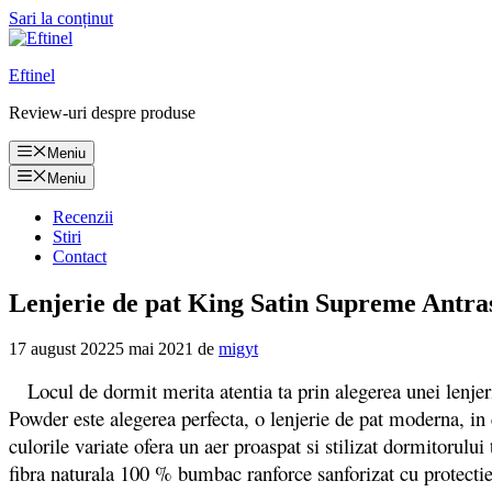
Sari la conținut
Eftinel
Review-uri despre produse
Meniu
Meniu
Recenzii
Stiri
Contact
Lenjerie de pat King Satin Supreme Antra
17 august 2022
5 mai 2021
de
migyt
Locul de dormit merita atentia ta prin alegerea unei lenjeri
Powder este alegerea perfecta, o lenjerie de pat moderna, in 
culorile variate ofera un aer proaspat si stilizat dormitorul
fibra naturala 100 % bumbac ranforce sanforizat cu protectie 