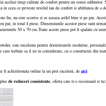
d in acelasi timp calitate de confort pentru un somn odihnitor.
ta in ceea ce priveste nivelul tau de confort si abilitatea de a
e fin, nu este scortos si se aseaza astfel bine si pe pat. Acest
tru pat, in total 4 piese. Dimensiunile acestor piese sunt urma
ensiunile 50 x 70 cm.Toate aceste piese pot fi spalate cu usu
wder, este excelenta pentru dormitoarele moderne, personalizat
 care trebuie sa il iei in considerare, cu o constructie din mate
aici
i achizitionata online la un pret excelent, de
de reduceri consistente
 plus
, oferta cate ti-o recomand si ti