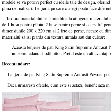
modele se va potrivi perfect cu ideile tale de design, oferin
plina de realizari. Lenjeria pe care o alegi poate face diferen
Textura materialului se simte bine la atingere, materialul est
de 1 husa pentru pilota, 2 huse pentru perne si cearsaful pen
dimensiunile 200 x 220 cm si 2 fete de perne, fiecare cu dim
materialul sa isi piarda din textura initiala sau din culoare.
Aceasta lenjerie de pat, King Satin Supreme Antrasit Po
un somn adanc si odihnitor. Pretul este un alt avantaj pe
Recomandare:
Lenjeria de pat King Satin Supreme Antrasit Powder poate f
Daca urmaresti ofetele, cum este si astazi, beneficiaza in