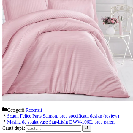
Categorii
Recenzii
Scaun Felice Paris Salmon, pret, specificatii design (review)
Masina de spalat vase Star-Light DWV-106E, pret, pareri
Caută după: