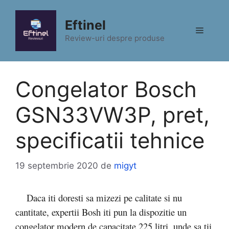
Sari
la
Eftinel
Meniu
conținut
Review-uri despre produse
Congelator Bosch
GSN33VW3P, pret,
specificatii tehnice
19 septembrie 2020
de
migyt
Daca iti doresti sa mizezi pe calitate si nu
cantitate, expertii Bosh iti pun la dispozitie un
congelator modern de capacitate 225 litri, unde sa tii