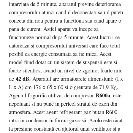
intarziata de 5 minute, aparatul previne deteriorarea
compresorului atunci cand il deconectati sau il puteti
conecta din nou pentru a functiona sau cand apare o
pana de curent. Astfel aparat va incepe sa
functioneze normal dupa 5 minute. Acest lucru i se
datoreaza si compresorului universal care face totul
posibil ca energie consumata sa fie mica. Acest
model fiind dotat cu un sistem de suspensii este si
foarte silentios, avand un nivel de zgomot foarte mic
42 dB
de
.
Aparatul are urmatoarele dimensiuni: (I x
L x A) cm 176 x 65 x 60 si o greutate de 71,9 Kg.
R600a
Agentul frigorific utilizat de compresor
, este
nepoluant si nu pune in pericol stratul de ozon din
atmosfera. Acest agent refrigerant gaz butan R600
intră în condensor în formă gazoasă. Acolo este răcit
la presiune constantă cu ajutorul unui ventilator şi a