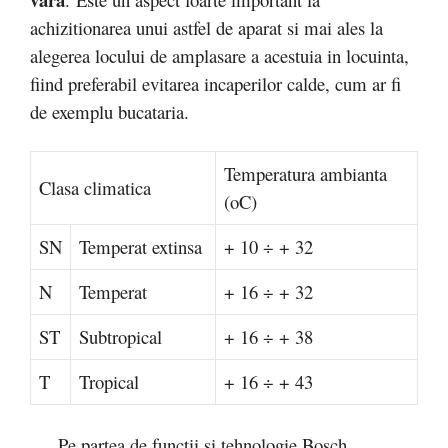
achizitionarea unui astfel de aparat si mai ales la
alegerea locului de amplasare a acestuia in locuinta,
fiind preferabil evitarea incaperilor calde, cum ar fi
de exemplu bucataria.
Temperatura ambianta
Clasa climatica
(oC)
SN
Temperat extinsa
+ 10 ÷ + 32
N
Temperat
+ 16 ÷ + 32
ST
Subtropical
+ 16 ÷ + 38
T
Tropical
+ 16 ÷ + 43
Pe partea de functii si tehnologie Bosch