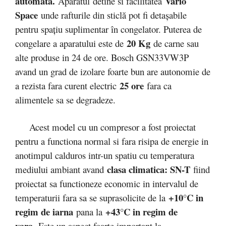
automata.
Vario
Aparatul detine si facilitatea
Space
unde rafturile din sticlă pot fi detașabile
pentru spațiu suplimentar în congelator. Puterea de
20 Kg
congelare a aparatului este de
de carne sau
alte produse in 24 de ore. Bosch GSN33VW3P
avand un grad de izolare foarte bun are autonomie de
25 ore
a rezista fara curent electric
fara ca
alimentele sa se degradeze.
Acest model cu un compresor a fost proiectat
pentru a functiona normal si fara risipa de energie in
anotimpul calduros intr-un spatiu cu temperatura
clasa climatica: SN-T
mediului ambiant avand
fiind
proiectat sa functioneze economic in intervalul de
+10°C in
temperaturii fara sa se suprasolicite de la
regim de iarna
+43°C in regim de
pana la
vara
. Este un aspect foarte important la