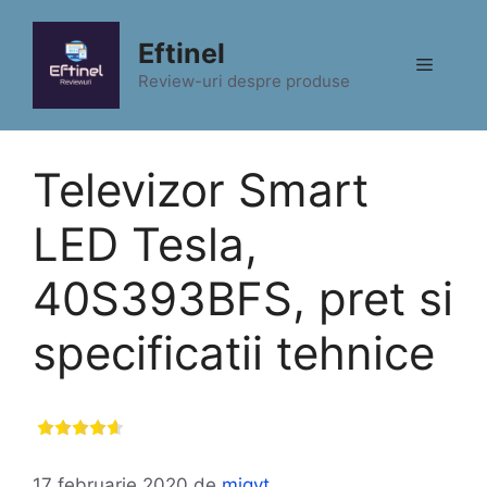
Sari
la
Eftinel
Meniu
conținut
Review-uri despre produse
Televizor Smart
LED Tesla,
40S393BFS, pret si
specificatii tehnice
17 februarie 2020
de
migyt