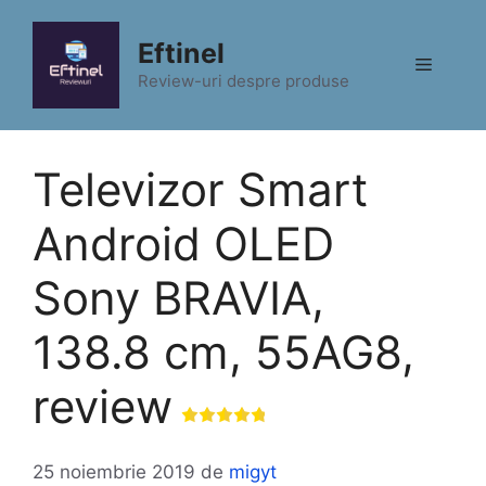
Sari
la
Eftinel
Meniu
conținut
Review-uri despre produse
Televizor Smart
Android OLED
Sony BRAVIA,
138.8 cm, 55AG8,
review
25 noiembrie 2019
de
migyt