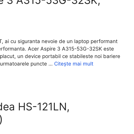
re 3 A315-53G-32SK,
, ai cu siguranta nevoie de un laptop performant
e performanta. Acer Aspire 3 A315-53G-32SK este
placut, un device portabil ce stabileste noi bariere
, urmatoarele puncte …
Citește mai mult
idea HS-121LN,
)