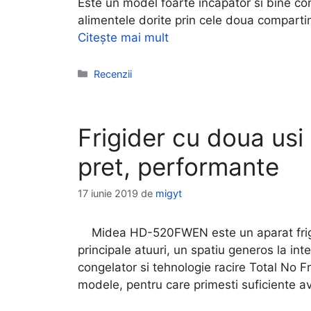
Este un model foarte incapator si bine co
alimentele dorite prin cele doua comparti
Citește mai mult
Categorii
Recenzii
Frigider cu doua u
pret, performante
17 iunie 2019
de
migyt
Midea HD-520FWEN este un aparat frigori
principale atuuri, un spatiu generos la inter
congelator si tehnologie racire Total No Fr
modele, pentru care primesti suficiente av