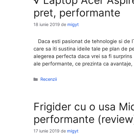
√ Laptop Acer Aspi
pret, performante
18 iunie 2019
de
migyt
Daca esti pasionat de tehnologie si de IT
care sa iti sustina ideile tale pe plan d
alegerea perfecta daca vrei sa fi surprins 
ale performante, ce prezinta ca avantaje
Categorii
Recenzii
Frigider cu o usa M
performante (review
17 iunie 2019
de
migyt