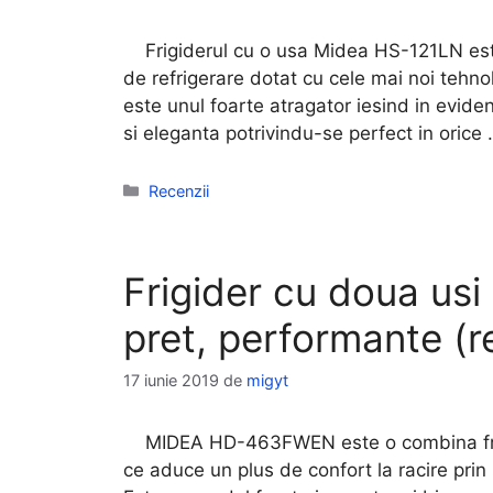
Frigiderul cu o usa Midea HS-121LN este 
de refrigerare dotat cu cele mai noi tehno
este unul foarte atragator iesind in eviden
si eleganta potrivindu-se perfect in orice
Categorii
Recenzii
Frigider cu doua u
pret, performante (r
17 iunie 2019
de
migyt
MIDEA HD-463FWEN este o combina frigor
ce aduce un plus de confort la racire prin