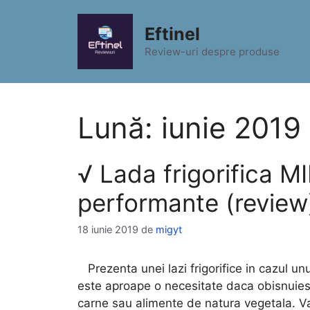
Sari
la
Eftinel
conținut
Review-uri despre produse
Lună:
iunie 2019
√ Lada frigorifica
performante (review
18 iunie 2019
de
migyt
Prezenta unei lazi frigorifice in cazul un
este aproape o necesitate daca obisnuiesti
carne sau alimente de natura vegetala. V