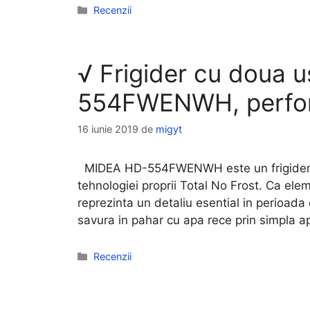
Categorii
Recenzii
√ Frigider cu doua 
554FWENWH, perfor
16 iunie 2019
de
migyt
MIDEA HD-554FWENWH este un frigider cu 
tehnologiei proprii Total No Frost. Ca el
reprezinta un detaliu esential in perioada
savura in pahar cu apa rece prin simpla 
Categorii
Recenzii