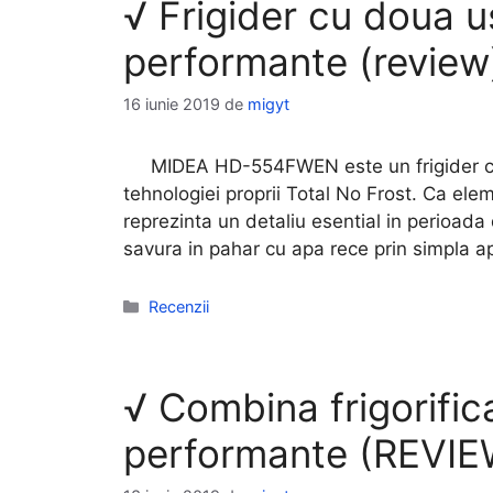
√ Frigider cu doua
performante (review
16 iunie 2019
de
migyt
MIDEA HD-554FWEN este un frigider cu do
tehnologiei proprii Total No Frost. Ca el
reprezinta un detaliu esential in perioada
savura in pahar cu apa rece prin simpla 
Categorii
Recenzii
√ Combina frigorif
performante (REVIE