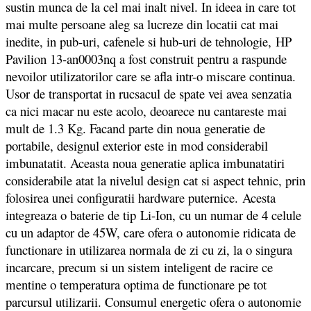
sustin munca de la cel mai inalt nivel. In ideea in care tot
mai multe persoane aleg sa lucreze din locatii cat mai
inedite, in pub-uri, cafenele si hub-uri de tehnologie, HP
Pavilion 13-an0003nq a fost construit pentru a raspunde
nevoilor utilizatorilor care se afla intr-o miscare continua.
Usor de transportat in rucsacul de spate vei avea senzatia
ca nici macar nu este acolo, deoarece nu cantareste mai
mult de 1.3 Kg. Facand parte din noua generatie de
portabile, designul exterior este in mod considerabil
imbunatatit. Aceasta noua generatie aplica imbunatatiri
considerabile atat la nivelul design cat si aspect tehnic, prin
folosirea unei configuratii hardware puternice. Acesta
integreaza o baterie de tip Li-Ion, cu un numar de 4 celule
cu un adaptor de 45W, care ofera o autonomie ridicata de
functionare in utilizarea normala de zi cu zi, la o singura
incarcare, precum si un sistem inteligent de racire ce
mentine o temperatura optima de functionare pe tot
parcursul utilizarii. Consumul energetic ofera o autonomie