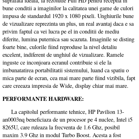
suprafata ideala, la rezolutie Full HD pentru receptia in
bune conditii a imaginilor la calitatea unei game de culori
impusa de standardul 1920 x 1080 pixeli. Unghiurile bune
de vizualizare reprezinta un plus, un real avantaj daca e sa
privim faptul ca vei lucra pe el in conditii de mediu
diferite, lumina puternica sau scazuta. Imaginile se disting
foarte bine, culorile fiind reproduse la nivel detaliu
excelent, indiferent de unghiul de vizualizare. Ramele
inguste ce inconjoara ecranul contribuie si ele la
imbunatatirea portabilitatii sistemului, luand ca spatiu o
mica parte de ecran, cea mai mare parte fiind vizibila, fapt
care creeaza impresia de Wide, display chiar mai mare.
PERFORMANTE HARDWARE:
La capitolul performante tehnice, HP Pavilion 13-
an0003nq beneficiaza de un procesor pe 4 nuclee, Intel i5
8265U, care ruleaza la frecventa de 1.6 Ghz, posibil
maxim 3.9 Ghz in modul Turbo Boost. Acesta a fost