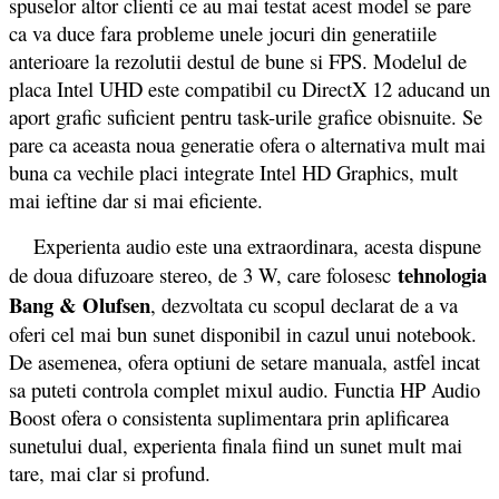
spuselor altor clienti ce au mai testat acest model se pare
ca va duce fara probleme unele jocuri din generatiile
anterioare la rezolutii destul de bune si FPS. Modelul de
placa Intel UHD este compatibil cu DirectX 12 aducand un
aport grafic suficient pentru task-urile grafice obisnuite. Se
pare ca aceasta noua generatie ofera o alternativa mult mai
buna ca vechile placi integrate Intel HD Graphics, mult
mai ieftine dar si mai eficiente.
Experienta audio este una extraordinara, acesta dispune
tehnologia
de doua difuzoare stereo, de 3 W, care folosesc
Bang & Olufsen
, dezvoltata cu scopul declarat de a va
oferi cel mai bun sunet disponibil in cazul unui notebook.
De asemenea, ofera optiuni de setare manuala, astfel incat
sa puteti controla complet mixul audio. Functia HP Audio
Boost ofera o consistenta suplimentara prin aplificarea
sunetului dual, experienta finala fiind un sunet mult mai
tare, mai clar si profund.