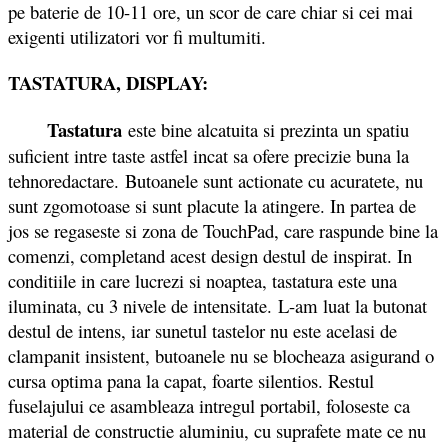
pe baterie de 10-11 ore, un scor de care chiar si cei mai
exigenti utilizatori vor fi multumiti.
TASTATURA, DISPLAY:
Tastatura
este bine alcatuita si prezinta un spatiu
suficient intre taste astfel incat sa ofere precizie buna la
tehnoredactare. Butoanele sunt actionate cu acuratete, nu
sunt zgomotoase si sunt placute la atingere. In partea de
jos se regaseste si zona de TouchPad, care raspunde bine la
comenzi, completand acest design destul de inspirat. In
conditiile in care lucrezi si noaptea, tastatura este una
iluminata, cu 3 nivele de intensitate. L-am luat la butonat
destul de intens, iar sunetul tastelor nu este acelasi de
clampanit insistent, butoanele nu se blocheaza asigurand o
cursa optima pana la capat, foarte silentios. Restul
fuselajului ce asambleaza intregul portabil, foloseste ca
material de constructie aluminiu, cu suprafete mate ce nu