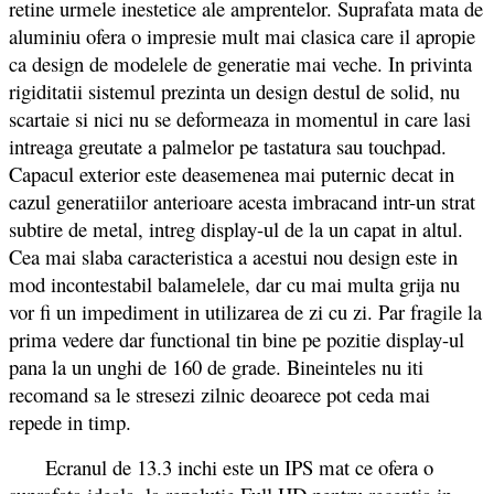
retine urmele inestetice ale amprentelor. Suprafata mata de
aluminiu ofera o impresie mult mai clasica care il apropie
ca design de modelele de generatie mai veche. In privinta
rigiditatii sistemul prezinta un design destul de solid, nu
scartaie si nici nu se deformeaza in momentul in care lasi
intreaga greutate a palmelor pe tastatura sau touchpad.
Capacul exterior este deasemenea mai puternic decat in
cazul generatiilor anterioare acesta imbracand intr-un strat
subtire de metal, intreg display-ul de la un capat in altul.
Cea mai slaba caracteristica a acestui nou design este in
mod incontestabil balamelele, dar cu mai multa grija nu
vor fi un impediment in utilizarea de zi cu zi. Par fragile la
prima vedere dar functional tin bine pe pozitie display-ul
pana la un unghi de 160 de grade. Bineinteles nu iti
recomand sa le stresezi zilnic deoarece pot ceda mai
repede in timp.
Ecranul de 13.3 inchi este un IPS mat ce ofera o