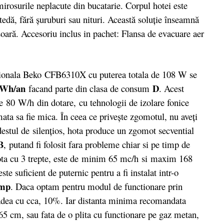
irosurile neplacute din bucatarie. Corpul hotei este
tedă, fără şuruburi sau nituri. Această soluţie înseamnă
uşoară. Accesoriu inclus in pachet: Flansa de evacuare aer
ionala Beko CFB6310X cu puterea totala de 108 W se
kWh/an
D
facand parte din clasa de consum
. Acest
de 80 W/h din dotare, cu tehnologii de izolare fonice
mata sa fie mica. În ceea ce priveşte zgomotul, nu aveţi
 destul de silenţios, hota produce un zgomot secvential
B
, putand fi folosit fara probleme chiar si pe timp de
 hota cu 3 trepte, este de minim 65 mc/h si maxim 168
e suficient de puternic pentru a fi instalat intr-o
 mp
. Daca optam pentru modul de functionare prin
scadea cu cca, 10%. Iar distanta minima recomandata
 65 cm, sau fata de o plita cu functionare pe gaz metan,