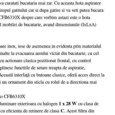
a curatati bucataria mai rar. Cu aceasta hota aspirator
timpul gatitului cat si dupa gatire si va veti putea bucura
o CFB6310X despre care vorbim astazi este o hota
tul mobilei de bucatarie, avand dimensiunile (IxLxA)
 inox, iese de asemenea in evidenta prin materialul
nalte la evacuarea aerului viciat din bucatarie, cu cel
actionare clasica pozitionat frontal, cu control
linesc functiile de setare treapta de aspiratie,
ceastă interfaţă cu butoane clasice, oferă acces direct la
i un ornament din sticla cu rolul de a directiona mai
1 x 28 W
luminare exterioara cu halogen
cu clasa de
C
 cu eficienta de retinere de clasa
. Acest filtru din