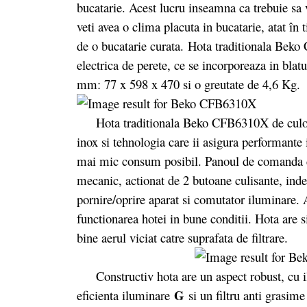
bucatarie. Acest lucru inseamna ca trebuie sa v
veti avea o clima placuta in bucatarie, atat în 
de o bucatarie curata. Hota traditionala Bek
electrica de perete, ce se incorporeaza in bla
mm: 77 x 598 x 470 si o greutate de 4,6 Kg.
Hota traditionala Beko CFB6310X de culoare
inox si tehnologia care ii asigura performante i
mai mic consum posibil. Panoul de comanda cu 
mecanic, actionat de 2 butoane culisante, indep
pornire/oprire aparat si comutator iluminare. A
functionarea hotei in bune conditii. Hota are s
bine aerul viciat catre suprafata de filtrare.
Constructiv hota are un aspect robust, cu i
G
eficienta iluminare
si un filtru anti grasime