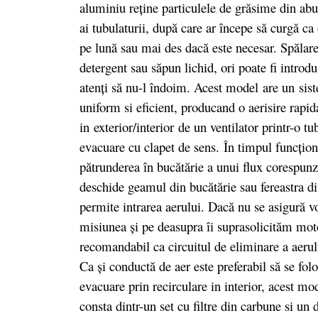
aluminiu reţine particulele de grăsime din aburi
ai tubulaturii, după care ar începe să curgă ca
pe lună sau mai des dacă este necesar. Spălarea
detergent sau săpun lichid, ori poate fi intro
atenţi să nu-l îndoim. Acest model are un sist
uniform si eficient, producand o aerisire rapida
in exterior/interior de un ventilator printr-o 
evacuare cu clapet de sens. În timpul funcţion
pătrunderea în bucătărie a unui flux corespunz
deschide geamul din bucătărie sau fereastra di
permite intrarea aerului. Dacă nu se asigură v
misiunea şi pe deasupra îi suprasolicităm moto
recomandabil ca circuitul de eliminare a aerului
Ca şi conductă de aer este preferabil să se f
evacuare prin recirculare in interior, acest mod
consta dintr-un set cu filtre din carbune si un