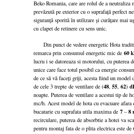
Beko Romania, care are rolul de a neutraliza m
prevăzută pe exterior cu o suprafaţă perfect ne
siguranţă sporită în utilizare şi curăţare mai 
cu clapet de retinere cu sens unic.
Din punct de vedere energetic Hota tradit
60 
remarca prin consumul energetic mic de
lucru i se datoreaza si motorului, cu puterea 
unice care face totul posibil ca energie consu
de ce să vă faceţi griji, acesta fiind un model
48
55
62
d
de cele 3 trepte de ventilare de (
,
,
)
noapte. Puterea de ventilare a acestui tip de
mc/h. Acest model de hota cu evacuare afara est
7
8
bucatarie cu suprafata utila maxima de
–
recirculare, puterea de absorbtie a hotei va 
pentru montaj fata de o plita electrica este de