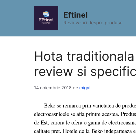
Sari
la
Eftinel
conținut
Review-uri despre produse
Hota traditiona
review si specific
14 noiembrie 2018
de
migyt
Beko se remarca prin varietatea de produse pe
electrocasnicele se afla printre acestea. Produ
de Est, carora le ofera o gama de electrocasni
calitate pret. Hotele de la Beko indeparteaza e