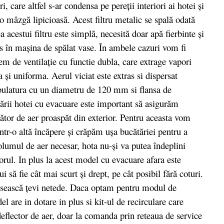
, care altfel s-ar condensa pe pereţii interiori ai hotei şi
 o mâzgă lipicioasă. Acest filtru metalic se spală odată
 acestui filtru este simplă, necesită doar apă fierbinte şi
dus în maşina de spălat vase. În ambele cazuri vom fi
em de ventilaţie cu functie dubla, care extrage vapori
 şi uniforma. Aerul viciat este extras si dispersat
tubulatura cu un diametru de 120 mm si flansa de
ării hotei cu evacuare este important să asigurăm
ător de aer proaspăt din exterior. Pentru aceasta vom
ntr-o altă încăpere şi crăpăm uşa bucătăriei pentru a
olumul de aer necesar, hota nu-şi va putea îndeplini
rul. In plus la acest model cu evacuare afara este
 să fie cât mai scurt şi drept, pe cât posibil fără coturi.
olosească ţevi netede. Daca optam pentru modul de
el are in dotare in plus si kit-ul de recirculare care
 deflector de aer, doar la comanda prin reteaua de service