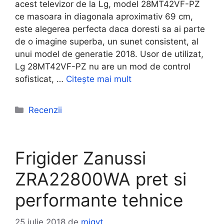
acest televizor de la Lg, model 28MT42VF-PZ
ce masoara in diagonala aproximativ 69 cm,
este alegerea perfecta daca doresti sa ai parte
de o imagine superba, un sunet consistent, al
unui model de generatie 2018. Usor de utilizat,
Lg 28MT42VF-PZ nu are un mod de control
sofisticat, …
Citește mai mult
Categorii
Recenzii
Frigider Zanussi
ZRA22800WA pret si
performante tehnice
25 iulie 2018
de
migyt