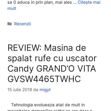
sa 0 aduca in prin plan, mai ales …
Citește mai
mult
Categorii
Recenzii
REVIEW: Masina de
spalat rufe cu uscator
Candy GRAND’O VITA
GVSW4465TWHC
15 iulie 2018
de
migyt
Tehnologia evolueaza atat de mult in