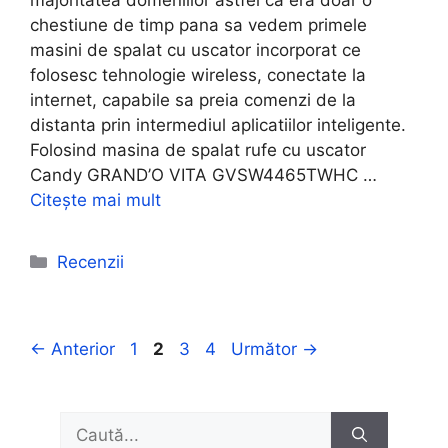
majoritatea domeniilor astfel ca era doar o
chestiune de timp pana sa vedem primele
masini de spalat cu uscator incorporat ce
folosesc tehnologie wireless, conectate la
internet, capabile sa preia comenzi de la
distanta prin intermediul aplicatiilor inteligente.
Folosind masina de spalat rufe cu uscator
Candy GRAND’O VITA GVSW4465TWHC …
Citește mai mult
Categorii
Recenzii
Pagina
Pagina
Pagina
Pagina
←
Anterior
1
2
3
4
Următor
→
Caută