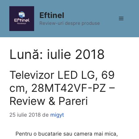
Sari
la
Eftinel
Meniu
conținut
Review-uri despre produse
Lună:
iulie 2018
Televizor LED LG, 69
cm, 28MT42VF-PZ –
Review & Pareri
25 iulie 2018
de
migyt
Pentru o bucatarie sau camera mai mica,