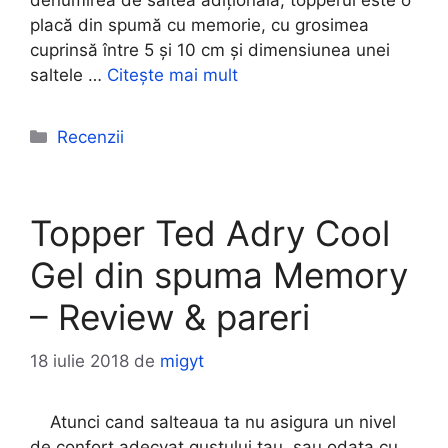
placă din spumă cu memorie, cu grosimea
cuprinsă între 5 și 10 cm și dimensiunea unei
saltele …
Citește mai mult
Categorii
Recenzii
Topper Ted Adry Cool
Gel din spuma Memory
– Review & pareri
18 iulie 2018
de
migyt
Atunci cand salteaua ta nu asigura un nivel
de confort adecvat gustului tau, sau odata cu