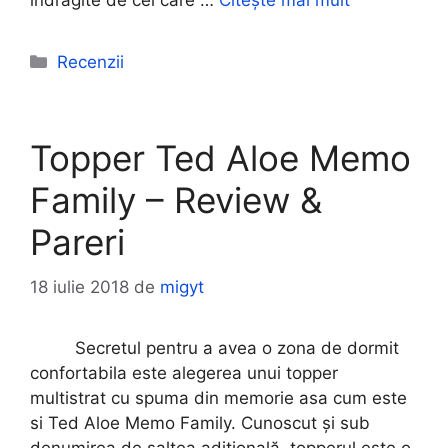
indragite de cei care …
Citește mai mult
Categorii
Recenzii
Topper Ted Aloe Memo
Family – Review &
Pareri
18 iulie 2018
de
migyt
Secretul pentru a avea o zona de dormit
confortabila este alegerea unui topper
multistrat cu spuma din memorie asa cum este
si Ted Aloe Memo Family. Cunoscut și sub
denumirea de saltea adițională, topperul este o