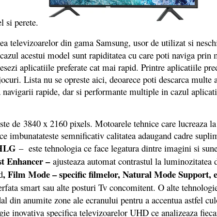
el si perete.
atea televizoarelor din gama Samsung, usor de utilizat si nesch
 cazul acestui model sunt rapiditatea cu care poti naviga prin m
esezi aplicatiile preferate cat mai rapid. Printre aplicatiile p
 jocuri. Lista nu se opreste aici, deoarece poti descarca multe 
navigarii rapide, dar si performante multiple in cazul aplicat
 de 3840 x 2160 pixels. Motoarele tehnice care lucreaza la
d ce imbunatateste semnificativ calitatea adaugand cadre supl
HLG
– este tehnologia ce face legatura dintre imagini si sunet
st Enhancer –
ajusteaza automat contrastul la luminozitatea d
, Film Mode – specific filmelor, Natural Mode Support, 
d
nterfata smart sau alte posturi Tv concomitent. O alte tehnolo
al din anumite zone ale ecranului pentru a accentua astfel cul
gie inovativa specifica televizoarelor UHD ce analizeaza fiec