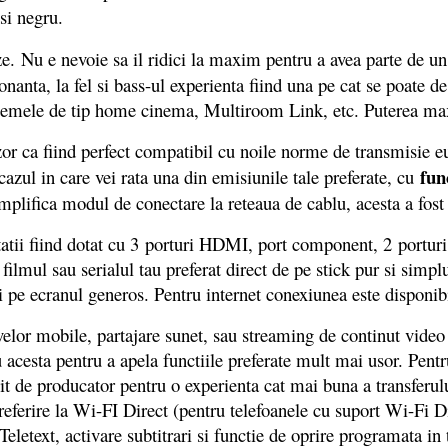
 si negru.
. Nu e nevoie sa il ridici la maxim pentru a avea parte de un s
zonanta, la fel si bass-ul experienta fiind una pe cat se poate 
emele de tip home cinema, Multiroom Link, etc. Puterea max
r ca fiind perfect compatibil cu noile norme de transmisie eu
fun
cazul in care vei rata una din emisiunile tale preferate, cu
mplifica modul de conectare la reteaua de cablu, acesta a fost
tii fiind dotat cu 3 porturi HDMI, port component, 2 porturi U
 filmul sau serialul tau preferat direct de pe stick pur si sim
ni pe ecranul generos. Pentru internet conexiunea este disponi
lor mobile, partajare sunet, sau streaming de continut video d
u acesta pentru a apela functiile preferate mult mai usor. Pentr
it de producator pentru o experienta cat mai buna a transferul
ferire la Wi-FI Direct (pentru telefoanele cu suport Wi-Fi Di
eletext, activare subtitrari si functie de oprire programata in