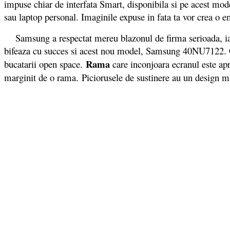
impuse chiar de interfata Smart, disponibila si pe acest model
sau laptop personal. Imaginile expuse in fata ta vor crea o emu
Samsung a respectat mereu blazonul de firma serioada, iar de
bifeaza cu succes si acest nou model, Samsung 40NU7122. Ca
Rama
bucatarii open space.
care inconjoara ecranul este apro
marginit de o rama. Piciorusele de sustinere au un design mi