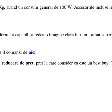
avand un consum general de 100 W. Accesoriile incluse in 
rmant capabil sa redea o imagine clara intr-un format superi
aici
a il comanzi de
reducere de pret
a
, pret la care consider ca este un best buy: