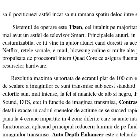
sa il pozitionezi astfel incat sa nu ramana spatiu deloc intre 
Tizen
Sistemul de operare este
, cel intalnit pe majorit
mai avut un astfel de televizor Smart. Principalele atuuri, in
custumizabila, ce iti vine in ajutor atunci cand doresti sa acc
Netflix, retele sociale, e-mail, blowsing online si multe alte
propulsata de procesorul intern Quad Core ce asigura fluenta 
resurselor hardware.
Rezolutia maxima suportata de ecranul plat de 100 cm este
de scalare a imaginilor ce sunt transmise sub acest standar
culorile sunt mai intense, la fel si nuantele de alb si negru,
Contra
Sound, DTS, etc) in functie de imaginea transmisa,
detalii exacte in cadrul snenelor de actiune ce se succed rapi
pana la 4 ecrane impartite in 4 zone diferite care sa arate i
functioneaza aplicand principiul reducerii luminii de pe fund
Auto Depth Enhancer
imaginilor transmise.
este o tehnolo