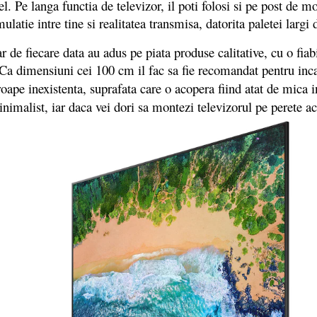
. Pe langa functia de televizor, il poti folosi si pe post de m
latie intre tine si realitatea transmisa, datorita paletei largi 
 fiecare data au adus pe piata produse calitative, cu o fiabil
 dimensiuni cei 100 cm il fac sa fie recomandat pentru incap
ape inexistenta, suprafata care o acopera fiind atat de mica in
nimalist, iar daca vei dori sa montezi televizorul pe perete a