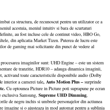
imbat ca structura, de recunoscut pentru un utilizator ce a
eniul acestuia, meniul intuitiv si bara de scurtaturi
redefinite, au fost incluse cele de continut video, HBO Go,
altele, din aplicatia Market Tizen. Puterea de lucru este
iilor de gaming mai solicitante din punct de vedere al
 procesarea imaginilor sunt: UHD Engine – este un sistem
imentare de tranzitie, HDR10 – adauga dinamica imaginii,
, activand toate caracteristicile disponibile audio (Dolby
, Auto Motion Plus –
e interior a camerei tale
surprinde
etc.
Cu optounea Picture in Picture poti suprapune pe ecran
Supreme UHD Dimming
gie exclusiva Samsung,
,
orile de negru inchis si umbrele personajelor din actiunea
are imagine si o ajusteaza in mod automat pentru a sublinia