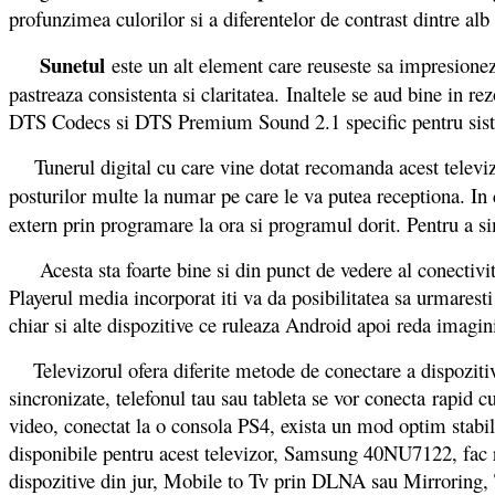
profunzimea culorilor si a diferentelor de contrast dintre alb
Sunetul
este un alt element care reuseste sa impresioneze
pastreaza consistenta si claritatea. Inaltele se aud bine in re
DTS Codecs si DTS Premium Sound 2.1 specific pentru sist
Tunerul digital cu care vine dotat recomanda acest televizo
posturilor multe la numar pe care le va putea receptiona. In 
extern prin programare la ora si programul dorit. Pentru a si
Acesta sta foarte bine si din punct de vedere al conectivita
Playerul media incorporat iti va da posibilitatea sa urmaresti
chiar si alte dispozitive ce ruleaza Android apoi reda imagi
Televizorul ofera diferite metode de conectare a dispozitive
sincronizate, telefonul tau sau tableta se vor conecta rapid c
video, conectat la o consola PS4, exista un mod optim stabil
disponibile pentru acest televizor, Samsung 40NU7122, fac re
dispozitive din jur, Mobile to Tv prin DLNA sau Mirroring, T