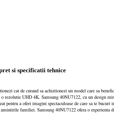
t si specificatii tehnice
zi cat de curand sa achiztionezi un model care sa beneficiez
orte o rezolutie UHD 4K. Samsung 40NU7122
, cu un design min
creat pentru a oferi imagini spectaculoase de care sa te bucuri i
 cu amintirile familiei. Samsung 40NU7122 ofera o experienta d