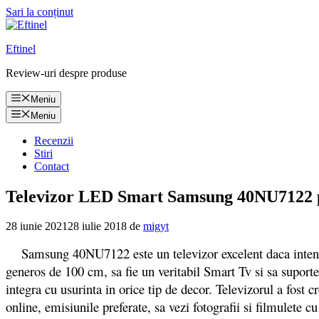
Sari la conținut
Eftinel
Review-uri despre produse
Meniu
Meniu
Recenzii
Stiri
Contact
Televizor LED Smart Samsung 40NU7122 pre
28 iunie 2021
28 iulie 2018
de
migyt
Samsung 40NU7122 este un televizor excelent daca intentione
generos de 100 cm, sa fie un veritabil Smart Tv si sa sup
integra cu usurinta in orice tip de decor. Televizorul a fost 
online, emisiunile preferate, sa vezi fotografii si filmulete