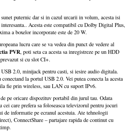
unet puternic dar si in cazul urcarii in volum, acesta isi
de interesanta.. Acesta este compatibil cu Dolby Digital Plus,
ima a boxelor incorporate este de 20 W.
ropeana lucru care se va vedea din punct de vedere al
ctia PVR
, poti seta ca acesta sa inregistreze pe un HDD
 prevazut si cu slot CI+.
SB 2.0, minijack pentru casti, si iesire audio digitala.
plu conectand la portul USB 2.0. Vei putea conecta la acesta
bila fie prin wireless, sau LAN cu suport IPv6.
e pe oricare dispozituv portabil din jurul tau. Odata
u cei care prefera sa foloseasca televizorul pentru jocuri
ui de informatie pe ecranul acestuia. Ate tehnologii
rect), ConnectShare – partajare rapida de continut cu
 timp.