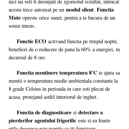
nici nu veti fi deranjati de zgomotul rezultat, intrucat
modul silent
Functia
acesta trece automat pe un
.
Mute
opreste orice sunet, pentru a te bucura de un
somn intens.
Functie ECO
activand functia pe timpul noptii,
benefiezi de o reducere de pana la 60% a energiei, in
decursul de 8 ore.
Functia mentinere temperatura 8˚C
te ajuta sa
mentii o temperatura medie ambientala constanta la
8 grade Celsius in perioada in care esti plecat de
acasa, protejand astfel interiorul de inghet.
Functia de diagnosticare
detectare a
si
pierderilor agentului frigorific
este si ea foarte
utila deoarece este menita sa iti furnizeze