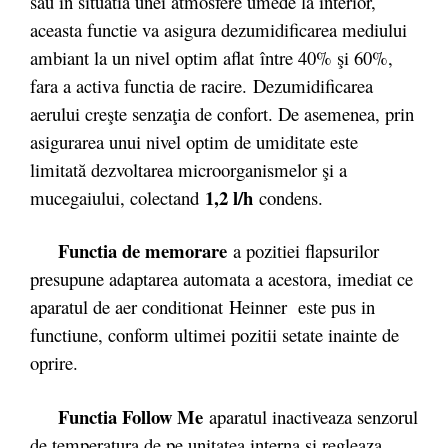
sau in situatia unei atmosfere umede la interior,
aceasta functie va asigura dezumidificarea mediului
ambiant la un nivel optim aflat între 40% şi 60%,
fara a activa functia de racire. Dezumidificarea
aerului creşte senzaţia de confort. De asemenea, prin
asigurarea unui nivel optim de umiditate este
limitată dezvoltarea microorganismelor şi a
1,2 l/h
mucegaiului, colectand
condens.
Functia de memorare
a pozitiei flapsurilor
presupune adaptarea automata a acestora, imediat ce
aparatul de aer conditionat Heinner este pus in
functiune, conform ultimei pozitii setate inainte de
oprire.
Functia Follow Me
aparatul inactiveaza senzorul
de temperatura de pe unitatea interna si regleaza