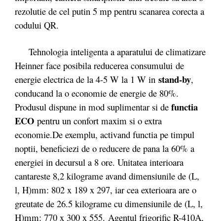
rezolutie de cel putin 5 mp pentru scanarea corecta a
codului QR.
Tehnologia inteligenta a aparatului de climatizare
Heinner face posibila reducerea consumului de
stand-by
energie electrica de la 4-5 W la 1 W in
,
conducand la o economie de energie de 80%.
functia
Produsul dispune in mod suplimentar si de
ECO
pentru un confort maxim si o extra
economie.
De exemplu, activand functia pe timpul
noptii, beneficiezi de o reducere de pana la 60% a
energiei in decursul a 8 ore. Unitatea interioara
cantareste 8,2 kilograme avand dimensiunile de (L,
l, H)mm: 802 x 189 x 297, iar cea exterioara are o
greutate de 26.5 kilograme cu dimensiunile de (L, l,
H)mm: 770 x 300 x 555. Agentul frigorific R-410A,