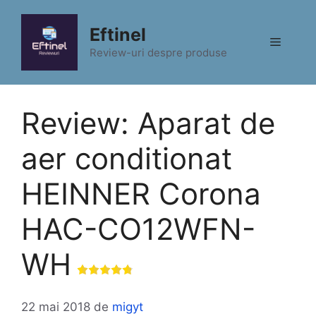
Sari
la
Eftinel
Meniu
conținut
Review-uri despre produse
Review: Aparat de
aer conditionat
HEINNER Corona
HAC-CO12WFN-
WH
22 mai 2018
de
migyt