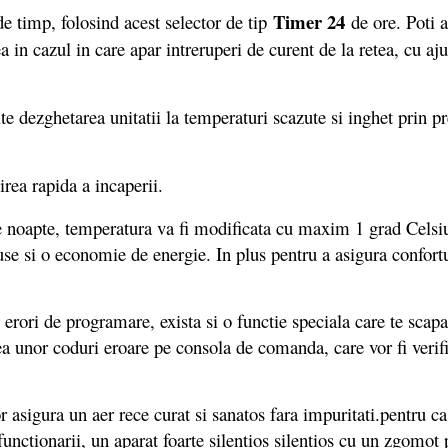
Timer 24
 timp, folosind acest selector de tip
de ore. Poti a
 in cazul in care apar intreruperi de curent de la retea, cu aj
 dezghetarea unitatii la temperaturi scazute si inghet prin pre-
irea rapida a incaperii.
 noapte, temperatura va fi modificata cu maxim 1 grad Celsius
se si o economie de energie. In plus pentru a asigura confortul
ri de programare, exista si o functie speciala care te scapa 
ea unor coduri eroare pe consola de comanda, care vor fi verifi
i vor asigura un aer rece curat si sanatos fara impuritati.pent
functionarii, un aparat foarte silentios silentios cu un zgomot