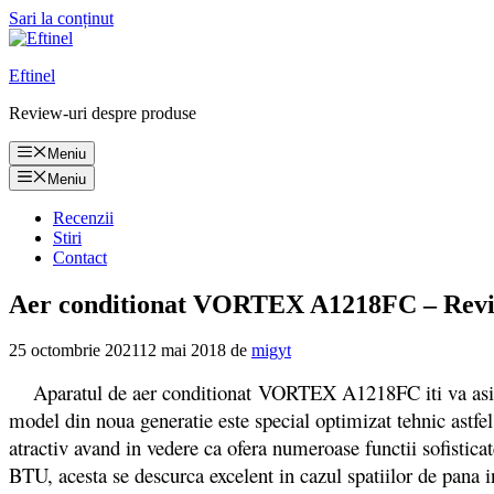
Sari la conținut
Eftinel
Review-uri despre produse
Meniu
Meniu
Recenzii
Stiri
Contact
Aer conditionat VORTEX A1218FC – Revie
25 octombrie 2021
12 mai 2018
de
migyt
Aparatul de aer conditionat VORTEX A1218FC iti va asigura 
model din noua generatie este special optimizat tehnic astfel 
atractiv avand in vedere ca ofera numeroase functii sofistic
BTU, acesta se descurca excelent in cazul spatiilor de pana i