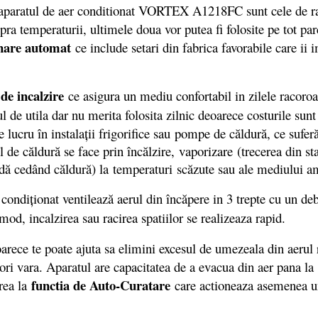
aparatul de aer conditionat VORTEX A1218FC sunt cele de raci
upra temperaturii, ultimele doua vor putea fi folosite pe tot p
onare automat
ce include setari din fabrica favorabile care ii 
 de incalzire
ce asigura un mediu confortabil in zilele racoroa
tul de utila dar nu merita folosita zilnic deoarece costurile sunt
lucru în instalații frigorifice sau pompe de căldură, ce suferă
l de căldură se face prin încălzire, vaporizare (trecerea din st
hidă cedând căldură) la temperaturi scăzute sau ale mediului a
 condiţionat ventilează aerul din încăpere in 3 trepte cu un 
mod, incalzirea sau racirea spatiilor se realizeaza rapid.
arece te poate ajuta sa elimini excesul de umezeala din aerul r
ri vara. Aparatul are capacitatea de a evacua din aer pana la 1
functia de Auto-Curatare
rea la
care actioneaza asemenea unu