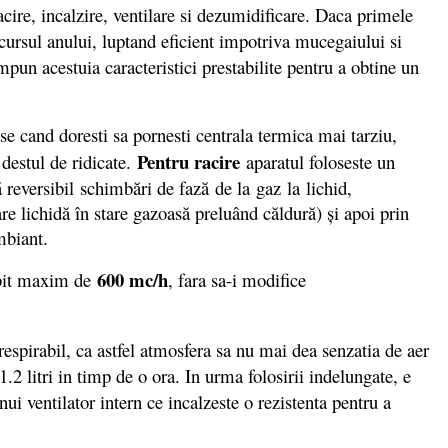
re, incalzire, ventilare si dezumidificare. Daca primele
arcursul anului, luptand eficient impotriva mucegaiului si
impun acestuia caracteristici prestabilite pentru a obtine un
se cand doresti sa pornesti centrala termica mai tarziu,
Pentru racire
 destul de ridicate.
aparatul foloseste un
 reversibil schimbări de fază de la gaz la lichid,
are lichidă în stare gazoasă preluând căldură) și apoi prin
mbiant.
600 mc/h
debit maxim de
, fara sa-i modifice
espirabil, ca astfel atmosfera sa nu mai dea senzatia de aer
.2 litri in timp de o ora. In urma folosirii indelungate, e
i ventilator intern ce incalzeste o rezistenta pentru a