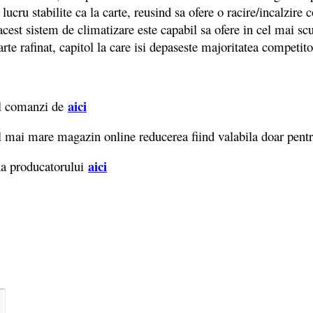
 lucru stabilite ca la carte, reusind sa ofere o racire/incalzire
 acest sistem de climatizare este capabil sa ofere in cel mai s
arte rafinat, capitol la care isi depaseste majoritatea competito
aici
 il comanzi de
l mai mare magazin online reducerea fiind valabila doar pent
aici
na producatorului