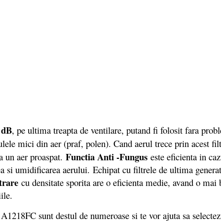
 dB
, pe ultima treapta de ventilare, putand fi folosit fara pro
ulele mici din aer (praf, polen). Cand aerul trece prin acest fi
Functia Anti -Fungus
ra un aer proaspat.
este eficienta in caz
si umidificarea aerului. Echipat cu filtrele de ultima generat
trare
cu densitate sporita are o eficienta medie, avand o mai 
ile.
18FC sunt destul de numeroase si te vor ajuta sa selectezi mo