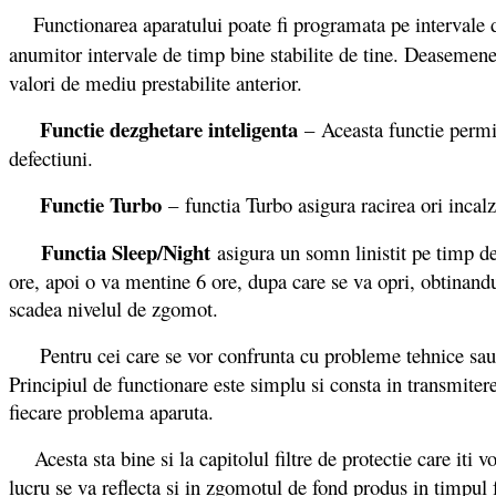
Functionarea aparatului poate fi programata pe intervale de
anumitor intervale de timp bine stabilite de tine. Deasemenea
valori de mediu prestabilite anterior.
Functie dezghetare inteligenta
– Aceasta functie permite
defectiuni.
Functie Turbo
– functia Turbo asigura racirea ori incalz
Functia Sleep/Night
asigura un somn linistit pe timp de
ore, apoi o va mentine 6 ore, dupa care se va opri, obtinandu
scadea nivelul de zgomot.
Pentru cei care se vor confrunta cu probleme tehnice sau ero
Principiul de functionare este simplu si consta in transmiter
fiecare problema aparuta.
Acesta sta bine si la capitolul filtre de protectie care it
lucru se va reflecta si in zgomotul de fond produs in timpul 