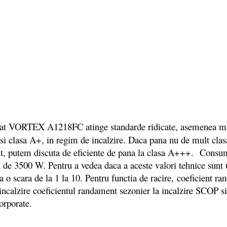
nat VORTEX A1218FC atinge standarde ridicate, asemenea major
i clasa A+, in regim de incalzire. Daca pana nu de mult clasa 
rezent, putem discuta de eficiente de pana la clasa A+++. Con
 de 3500 W. Pentru a vedea daca a aceste valori tehnice sunt u
 o scara de la 1 la 10. Pentru functia de racire, coeficient r
 incalzire coeficientul randament sezonier la incalzire SCOP s
corporate.