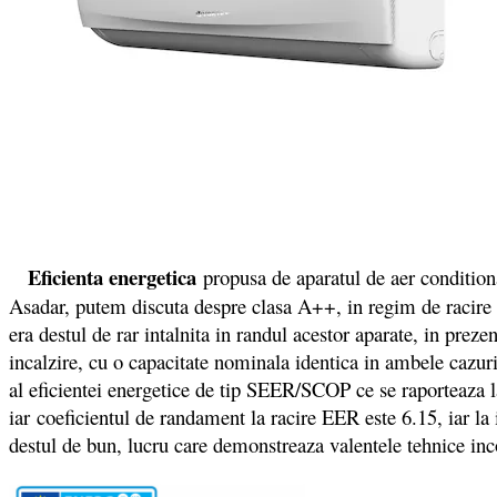
Eficienta energetica
propusa de aparatul de aer conditio
Asadar, putem discuta despre clasa A++, in regim de racire s
era destul de rar intalnita in randul acestor aparate, in p
incalzire, cu o capacitate nominala identica in ambele cazuri
al eficientei energetice de tip SEER/SCOP ce se raporteaza la
iar coeficientul de randament la racire EER este 6.15, iar la
destul de bun, lucru care demonstreaza valentele tehnice in