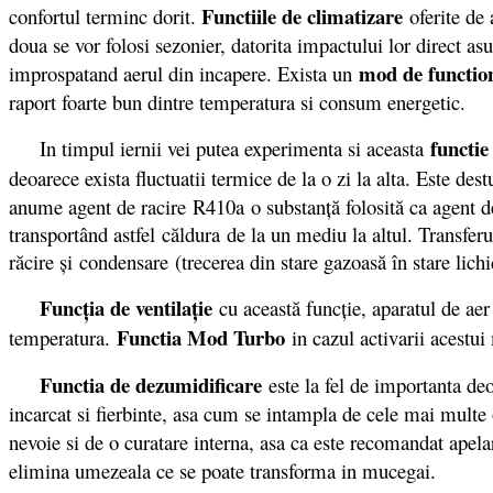
Functiile de climatizare
confortul terminc dorit.
oferite de 
doua se vor folosi sezonier, datorita impactului lor direct as
mod de functi
improspatand aerul din incapere. Exista un
raport foarte bun dintre temperatura si consum energetic.
functie
In timpul iernii vei putea experimenta si aceasta
deoarece exista fluctuatii termice de la o zi la alta. Este des
anume agent de racire R410a o substanță folosită ca agent de 
transportând astfel căldura de la un mediu la altul. Transferu
răcire și condensare (trecerea din stare gazoasă în stare lic
Funcţia de ventilaţie
cu această funcţie, aparatul de aer
Functia Mod Turbo
temperatura.
in cazul activarii acestui 
Functia de dezumidificare
este la fel de importanta deo
incarcat si fierbinte, asa cum se intampla de cele mai multe o
nevoie si de o curatare interna, asa ca este recomandat apela
elimina umezeala ce se poate transforma in mucegai.