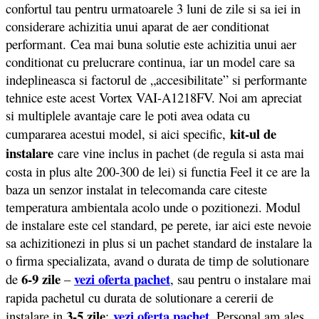
confortul tau pentru urmatoarele 3 luni de zile si sa iei in
considerare achizitia unui aparat de aer conditionat
performant.
Cea mai buna solutie este achizitia unui aer
conditionat cu prelucrare continua, iar un model care sa
indeplineasca si factorul de „accesibilitate” si performante
tehnice este acest Vortex VAI-A1218FV. Noi am apreciat
si multiplele avantaje care le poti avea odata cu
kit-ul de
cumpararea acestui model, si aici specific,
instalare
care vine inclus in pachet (de regula si asta mai
costa in plus alte 200-300 de lei) si functia Feel it ce are la
baza un senzor instalat in telecomanda care citeste
temperatura ambientala acolo unde o pozitionezi. Modul
de instalare este cel standard, pe perete, iar aici este nevoie
sa achizitionezi in plus si un pachet standard de instalare la
o firma specializata, avand o durata de timp de solutionare
6-9 zile
vezi oferta pachet
de
–
, sau pentru o instalare mai
rapida pachetul cu durata de solutionare a cererii de
3-5 zile
vezi oferta pachet
instalare in
:
. Personal am ales