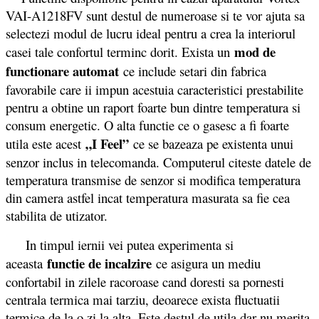
VAI-A1218FV sunt destul de numeroase si te vor ajuta sa
selectezi modul de lucru ideal pentru a crea la interiorul
mod de
casei tale confortul terminc dorit. Exista un
functionare automat
ce include setari din fabrica
favorabile care ii impun acestuia caracteristici prestabilite
pentru a obtine un raport foarte bun dintre temperatura si
consum energetic. O alta functie ce o gasesc a fi foarte
„I Feel”
utila este acest
ce se bazeaza pe existenta unui
senzor inclus in telecomanda. Computerul citeste datele de
temperatura transmise de senzor si modifica temperatura
din camera astfel incat temperatura masurata sa fie cea
stabilita de utizator.
In timpul iernii vei putea experimenta si
functie de incalzire
aceasta
ce asigura un mediu
confortabil in zilele racoroase cand doresti sa pornesti
centrala termica mai tarziu, deoarece exista fluctuatii
termice de la o zi la alta. Este destul de utila dar nu merita