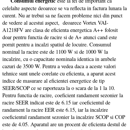
Consumul energetic
este la fel de important ca
celelalte aspecte deoarece se va reflecta in factura lunara la
curent. Nu ar trebui sa ne facem probleme nici din punct
de vedere al acestui aspect, deoarece Vortex VAI-
A1218FV
are clasa de eficienta energetica A++ folosit
doar pentru functia de racire si de A+ atunci cand este
pornit pentru a incalzi spatiul de locuire. Consumul
nominal la racire este de 1100 W si de 1000 W la
incalzire, cu o capacitate nominala identica in ambele
cazuri de 3500 W. Pentru a vedea daca a aceste valori
tehnice sunt unele corelate cu eficienta, a aparut acest
indice de masurare al eficientei energetice de tip
SEER/SCOP ce se raporteaza la o scara de la 1 la 10.
Pentru functia de racire, coeficient randament sezonier la
racire SEER indicat este de 6.15 iar coeficientul de
randament la racire EER este 6.15, iar la incalzire
coeficientul randament sezonier la incalzire SCOP si COP
este de 4.05. Aparatul are un procent de eficienta destul de