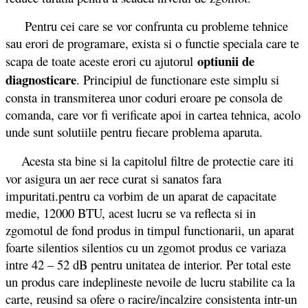
Pentru cei care se vor confrunta cu probleme tehnice
sau erori de programare, exista si o functie speciala care te
optiunii de
scapa de toate aceste erori cu ajutorul
diagnosticare
. Principiul de functionare este simplu si
consta in transmiterea unor coduri eroare pe consola de
comanda, care vor fi verificate apoi in cartea tehnica, acolo
unde sunt solutiile pentru fiecare problema aparuta.
Acesta sta bine si la capitolul filtre de protectie care iti
vor asigura un aer rece curat si sanatos fara
impuritati.pentru ca vorbim de un aparat de capacitate
medie, 12000 BTU, acest lucru se va reflecta si in
zgomotul de fond produs in timpul functionarii, un aparat
foarte silentios silentios cu un zgomot produs ce variaza
intre 42 – 52 dB pentru unitatea de interior. Per total este
un produs care indeplineste nevoile de lucru stabilite ca la
carte, reusind sa ofere o racire/incalzire consistenta intr-un