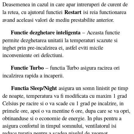
Deasemenea in cazul in care apar intreruperi de curent de
Restart
la retea, cu ajutorul functiei
isi reia functionarea
avand aceleasi valori de mediu prestabilite anterior.
Functie dezghetare inteligenta
– Aceasta functie
permite dezghetarea unitatii la temperaturi scazute si
inghet prin pre-incalzirea ei, astfel eviti micile
inconveniente ori defectiuni.
Functie Turbo
– functia Turbo asigura racirea ori
incalzirea rapida a incaperii.
Functia Sleep/Night
asigura un somn linistit pe timp
de noapte, temperatura va fi modificata cu maxim 1 grad
Celsius pe racire si o va scade cu 1 grad pe incalzire, in
primele ore, apoi o va mentine 6 ore, dupa care se va opri,
obtinanduse si o economie de energie. In plus pentru a
asigura confortul in timpul somnului, ventilatorul isi
reduce turatia pentru a scadea nivelul de zgomot.