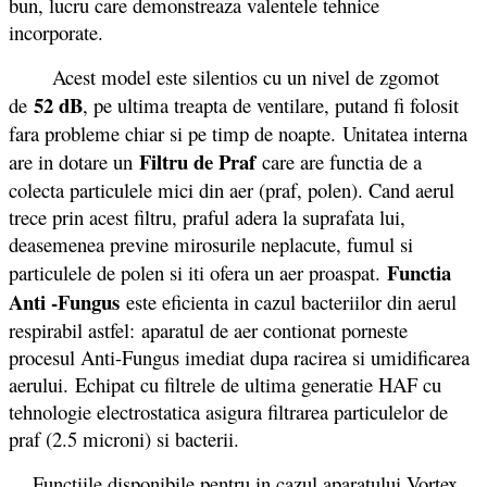
bun, lucru care demonstreaza valentele tehnice
incorporate.
Acest model este silentios cu un nivel de zgomot
52 dB
de
, pe ultima treapta de ventilare, putand fi folosit
fara probleme chiar si pe timp de noapte. Unitatea interna
Filtru de Praf
are in dotare un
care are functia de a
colecta particulele mici din aer (praf, polen). Cand aerul
trece prin acest filtru, praful adera la suprafata lui,
deasemenea previne mirosurile neplacute, fumul si
Functia
particulele de polen si iti ofera un aer proaspat.
Anti -Fungus
este eficienta in cazul bacteriilor din aerul
respirabil astfel: aparatul de aer contionat porneste
procesul Anti-Fungus imediat dupa racirea si umidificarea
aerului. Echipat cu filtrele de ultima generatie HAF cu
tehnologie electrostatica asigura filtrarea particulelor de
praf (2.5 microni) si bacterii.
Functiile disponibile pentru in cazul aparatului Vortex