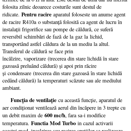
folosita zilnic deoarece costurile sunt destul de
Pentru racire
ridicate.
aparatul foloseste un anume agent
de racire R410a o substanță folosită ca agent de lucru în
instalații frigorifice sau pompe de căldură, ce suferă
reversibil schimbări de fază de la gaz la lichid,
transportând astfel căldura de la un mediu la altul.
Transferul de căldură se face prin
încălzire, vaporizare (trecerea din stare lichidă în stare
gazoasă preluând căldură) și apoi prin răcire
și condensare (trecerea din stare gazoasă în stare lichidă
cedând căldură) la temperaturi scăzute sau ale mediului
ambiant.
Funcţia de ventilaţie
cu această funcţie, aparatul de
aer condiţionat ventilează aerul din încăpere in 3 trepte cu
600 mc/h
un debit maxim de
, fara sa-i modifice
Functia Mod Turbo
temperatura.
in cazul activarii
acestui mod, incalzirea sau racirea spatiilor se realizeaza