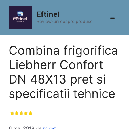
Sari
la
Eftinel
Meniu
conținut
Review-uri despre produse
Combina frigorifica
Liebherr Confort
DN 48X13 pret si
specificatii tehnice
6 mai 2018
de
migyt