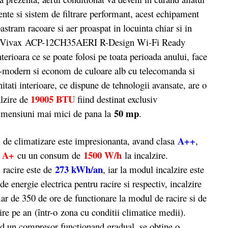
gente si sistem de filtrare performant, acest echipament
astram racoare si aer proaspat in locuinta chiar si in
nat Vivax ACP-12CH35AERI R-Design Wi-Fi Ready
terioara ce se poate folosi pe toata perioada anului, face
ra-modern si econom de culoare alb cu telecomanda si
tati interioare, ce dispune de tehnologii avansate, are o
19005 BTU
alzire de
fiind destinat exclusiv
50 mp
 dimensiuni mai mici de pana la
.
A++
 de climatizare este impresionanta, avand clasa
,
A+
1500 W/h
a
cu un consum de
la incalzire.
273 kWh/an
 racire este de
, iar la modul incalzire este
e energie electrica pentru racire si respectiv, incalzire
r de 350 de ore de functionare la modul de racire si de
re pe an (într-o zona cu conditii climatice medii).
nd un compresor functionand gradual, se obtine o