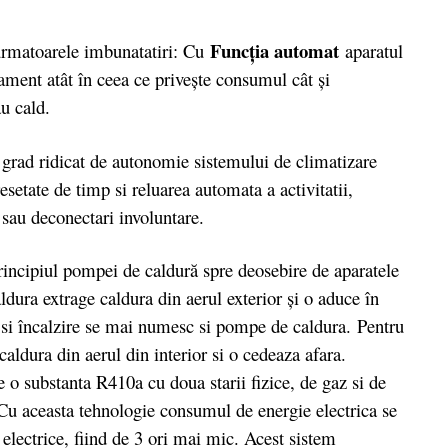
Funcţia automat
rmatoarele imbunatatiri: Cu
aparatul
ament atât în ceea ce priveşte consumul cât şi
u cald.
 grad ridicat de autonomie sistemului de climatizare
setate de timp si reluarea automata a activitatii,
sau deconectari involuntare.
rincipiul pompei de caldură spre deosebire de aparatele
ldura extrage caldura din aerul exterior şi o aduce în
re si încalzire se mai numesc si pompe de caldura. Pentru
 caldura din aerul din interior si o cedeaza afara.
e o substanta R410a cu doua starii fizice, de gaz si de
. Cu aceasta tehnologie consumul de energie electrica se
 electrice, fiind de 3 ori mai mic. Acest sistem