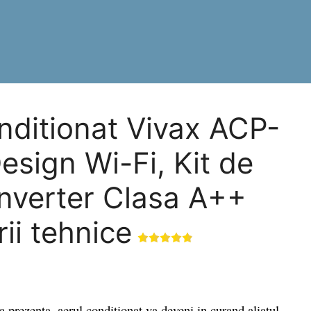
nditionat Vivax ACP-
sign Wi-Fi, Kit de
 Inverter Clasa A++
rii tehnice
rezenta, aerul conditionat va deveni in curand aliatul