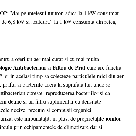
P: Mai pe intelesul tuturor, adică la 1 kW consumat
g” de 6,8 kW si „caldura” la 1 kW consumat din reţea,
entru a oferi un aer mai curat si cu mai multa
ologic Antibacterian
Filtru de Praf
si
care are functia
% si in acelasi timp sa colecteze particulele mici din aer
, praful si bacteriile adera la suprafata lui, unde se
ntibacterian opreste reproducerea bacteriilor si ca
em detine si un filtru suplimentar cu densitate
azele nocive, precum si compusii organici
ionilor
curizat este îmbunătăţi
t
, în plus, de proprietăţile
circula prin echipamentele de climatizare dar si