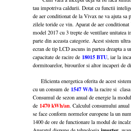
tau impotriva caldurii. Dotat cu functii inteli
de aer conditionat de la Vivax ne va ajuta sa p
zilele toride ce vin.
Aparat de aer conditio
model 2017 cu 3 trepte de ventilare unitatea in
parte din aceasta categorie. Acest sistem ult
ecran de tip LCD ascuns in partea dreapta a uni
18015 BTU
capacitate de racire de
, iar la inc
dormitoarelor, birourilor si altor incaperi de
Eficienta energetica oferita de acest sistem
1547 W/h
cu un consum de
la racire si clas
Consumul de sezon anual de energie la modul
1470 kWh/an
de
. Calculul consumului anual d
se face conform normelor europene la un numa
1400 de ore de functionare la modul de incalzi
inverter
Aparatul dispune de tehnologia
, ava