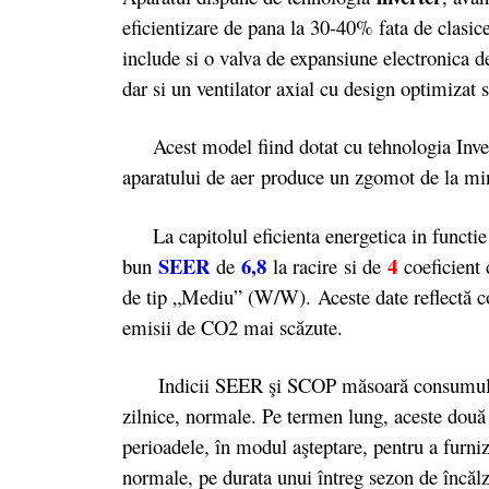
eficientizare de pana la 30-40% fata de clas
include si o valva de expansiune electronica de 
dar si un ventilator axial cu design optimizat
Acest model fiind dotat cu tehnologia Inverter
aparatului de aer produce un zgomot de la m
La capitolul eficienta energetica in functie 
SEER
6,8
4
bun
de
la racire
si de
coeficient
de tip „Mediu” (W/W). Aceste date reflectă c
emisii de CO2 mai scăzute.
Indicii SEER şi SCOP măsoară consumul anual
zilnice, normale. Pe termen lung, aceste două v
perioadele, în modul aşteptare, pentru a furniza
normale, pe durata unui întreg sezon de încălzi