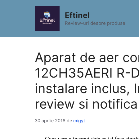
Sari
la
Eftinel
conținut
Review-uri despre produse
Aparat de aer co
12CH35AERI R-De
instalare inclus,
review si notifica
30 aprilie 2018
de
migyt
Cum vara a inceput deja sa isi faca simtita p