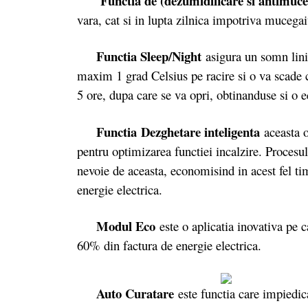
Functia de (dezumidificare si antimuce
vara, cat si in lupta zilnica impotriva mucegai
Functia Sleep/Night
asigura un somn linis
maxim 1 grad Celsius pe racire si o va scade c
5 ore, dupa care se va opri, obtinanduse si o 
Functia Dezghetare inteligenta
aceasta o
pentru optimizarea functiei incalzire. Procesu
nevoie de aceasta, economisind in acest fel ti
energie electrica.
Modul Eco
este o aplicatia inovativa pe
60% din factura de energie electrica.
Auto Curatare
este functia care impiedi