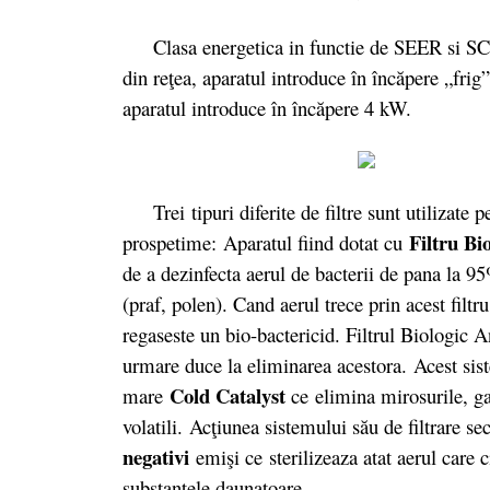
Clasa energetica in functie de SEER si SCO
din reţea, aparatul introduce în încăpere „fri
aparatul introduce în încăpere 4 kW.
Trei tipuri diferite de filtre sunt utilizate p
Filtru Bi
prospetime: Aparatul fiind dotat cu
de a dezinfecta aerul de bacterii de pana la 95
(praf, polen). Cand aerul trece prin acest filtru
regaseste un bio-bactericid. Filtrul Biologic A
urmare duce la eliminarea acestora. Acest sist
Cold Catalyst
mare
ce
elimina mirosurile, g
volatili.
Ac
ţiunea sistemului său de filtrare se
negativi
emişi ce
sterilizeaza atat aerul care 
substantele daunatoare.