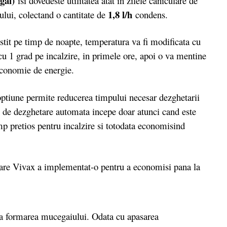
gai)
isi dovedeste utilitatea atat in zilele caniculare de
1,8 l/h
ului, colectand o cantitate de
condens.
tit pe timp de noapte, temperatura va fi modificata cu
u 1 grad pe incalzire, in primele ore, apoi o va mentine
economie de energie.
ptiune permite reducerea timpului necesar dezghetarii
l de dezghetare automata incepe doar atunci cand este
mp pretios pentru incalzire si totodata economisind
 care Vivax a implementat-o pentru a economisi pana la
ca formarea mucegaiului. Odata cu apasarea