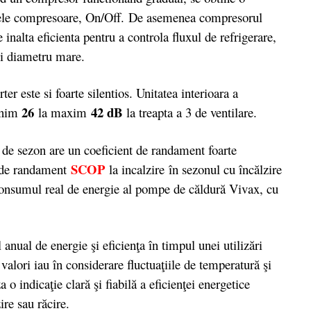
icele compresoare, On/Off. De asemenea compresorul
inalta eficienta pentru a controla fluxul de refrigerare,
 si diametru mare.
 este si foarte silentios. Unitatea interioara a
26
42 dB
inim
la maxim
la treapta a 3 de ventilare.
de sezon are un coeficient de randament foarte
SCOP
 de randament
la incalzire în sezonul cu încălzire
onsumul real de energie al pompe de căldură Vivax, cu
 de energie şi eficienţa în timpul unei utilizări
alori iau în considerare fluctuaţiile de temperatură şi
 o indicaţie clară şi fiabilă a eficienţei energetice
re sau răcire.