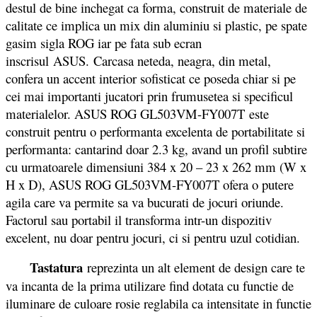
destul de bine inchegat ca forma, construit de materiale de
calitate ce implica un mix din aluminiu si plastic, pe spate
gasim sigla ROG iar pe fata sub ecran
inscrisul ASUS. Carcasa neteda, neagra, din metal,
confera un accent interior sofisticat ce poseda chiar si pe
cei mai importanti jucatori prin frumusetea si specificul
materialelor. ASUS ROG GL503VM-FY007T este
construit pentru o performanta excelenta de portabilitate si
performanta: cantarind doar 2.3 kg, avand un profil subtire
cu urmatoarele dimensiuni 384 x 20 – 23 x 262 mm (W x
H x D), ASUS ROG GL503VM-FY007T ofera o putere
agila care va permite sa va bucurati de jocuri oriunde.
Factorul sau portabil il transforma intr-un dispozitiv
excelent, nu doar pentru jocuri, ci si pentru uzul cotidian.
Tastatura
reprezinta un alt element de design care te
va incanta de la prima utilizare find dotata cu functie de
iluminare de culoare rosie reglabila ca intensitate in functie