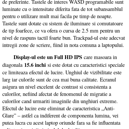
de preferinte. Tastele de interes WASD programabile sunt
luminate cu o intensitate diferita fata de tot subansamblul
pentru o utilizare mult mai facila pe timp de noapte.
Tastele sunt dotate cu sistem de iluminare
si comutatoare
de tip foarfece, ce va ofera o cursa de 2.5 mm pentru un
nivel de raspuns tactil foarte bun. Trackpad-ul este adecvat
intregii zone de scriere, fiind in nota comuna a laptopului.
Display-ul este un Full HD IPS
care masoara in
15.6 inchi
diagonala
si este dotat cu caracteristici speciale
ce limiteaza efectul de lucire. Unghiul de vizibilitate este
larg iar culorile sunt de cea mai buna calitate. Ecranul
asigura un nivel excelent de contrast si consistenta a
culorilor, nefiind afectat de fenomenul de migratie a
culorilor cand urmariti imaginile din unghiuri extreme.
Efectul de lucire este eliminat de caracteristica „Anti-
Glare” – astfel ca indiferent de componenta lumina, vei
putea lucra cu acest laptop oriunde fara sa fie influentata