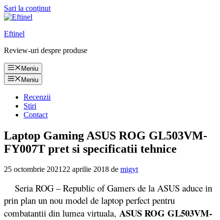
Sari la conținut
Eftinel
Review-uri despre produse
Meniu
Meniu
Recenzii
Stiri
Contact
Laptop Gaming ASUS ROG GL503VM-
FY007T pret si specificatii tehnice
25 octombrie 2021
22 aprilie 2018
de
migyt
Seria ROG – Republic of Gamers de la ASUS aduce in
prin plan un nou model de laptop perfect pentru
ASUS ROG GL503VM-
combatantii din lumea virtuala,