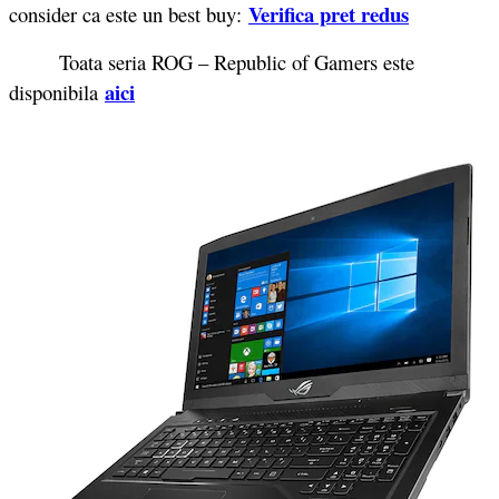
Verifica pret redus
consider ca este un best buy:
Toata seria ROG – Republic of Gamers este
aici
disponibila