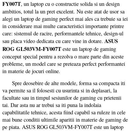
FY007T
, un laptop cu o constructie solida si un design
ambitios, totul la un pret excelent.
Nu este atat de usor sa
alegi un laptop de gaming perfect mai ales ca trebuie sa iei
in considerare mai multe caracteristici importante printre
care: sistemul de racire, performantele tehnice, design-ul
ASUS
sau placa video dedicata cu care vine in dotare.
ROG GL503VM-FY007T
este un laptop de gaming
conceput special pentru a rezolva o mare parte din aceste
probleme, un model care se preteaza perfect performantei
in materie de jocuri online.
Spre deosebire de alte modele, forma sa compacta iti
va permite sa il folosesti cu usurinta si in deplasari, la
facultate sau in timpul sesiunilor de gaming cu prietenii
tai. Dar asta nu ar trebui sa iti puna la indolaia
capabilitatile tehnice, acesta fiind capabil sa ruleze in cele
mai bune conditii ultimile aparitii in materie de gaming de
pe piata. ASUS ROG GL503VM-FY007T este un laptop