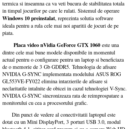
termica si inseamna ca va veti bucura de stabilitatea totala
in timpul jocurilor pe care le rulati. Sistemul de operare
Windows 10 preinstalat
, reprezinta solutia software
ideala pentru a rula cele mai noi aparitii de jocuri de pe
piata.
Placa video nVidia GeForce GTX 1060
este una
dintre cele mai bune modele disponibile in momentul
actual pentru o configurare pentru un laptop si beneficiaza
de o memorie de 3 Gb GDDR5. Tehnologia de afisare
NVIDIA G-SYNC implementata modelului ASUS ROG
GL553VE-FY022 elimina intarzierile de afisare si
neclaritatile intalnite de obicei in cazul tehnologiei V-Sync.
NVIDIA G-SYNC sincronizeaza rata de reimprospatare a
monitorului cu cea a procesorului grafic.
Din punct de vedere al conectivitatii laptopul este
dotat cu un Mini DisplayPort, 3 porturi USB 3.0, modul
bluetooth 4.1, cititor card precum si cu o camera Web HD