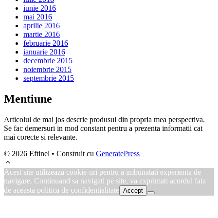
iunie 2016
mai 2016
aprilie 2016
martie 2016
februarie 2016
ianuarie 2016
decembrie 2015
noiembrie 2015
septembrie 2015
Mentiune
Articolul de mai jos descrie produsul din propria mea perspectiva.
Se fac demersuri in mod constant pentru a prezenta informatii cat
mai corecte si relevante.
© 2026 Eftinel
• Construit cu
GeneratePress
Acest site utilizeaza cookie-uri pentru a imbunatati experienta de
navigare. Continuand sa navigati pe site, va exprimati acordul fata
de aceasta politica de confidentialitate
Accept