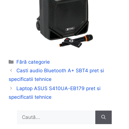
Categorii
Fără categorie
Casti audio Bluetooth A+ SBT4 pret si
specificatii tehnice
Laptop ASUS S410UA-EB179 pret si
specificatii tehnice
Caută
după: