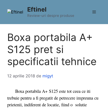
Sari
Eftinel
la
Meniu
conținut
Review-uri despre produse
Boxa portabila A+
S125 pret si
specificatii tehnice
12 aprilie 2018
de
migyt
Boxa portabila A+ S125 este tot ceea ce iti
trebuie pentru a fi pregatit de petrecere impreuna cu
prietenii, indiferent de locatie, fiind o solutie