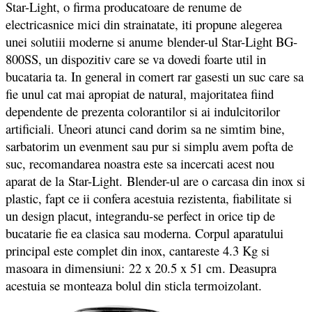
Star-Light, o firma producatoare de renume de
electricasnice mici din strainatate, iti propune alegerea
unei solutiii moderne si anume blender-ul Star-Light BG-
800SS, un dispozitiv care se va dovedi foarte util in
bucataria ta. In general in comert rar gasesti un suc care sa
fie unul cat mai apropiat de natural, majoritatea fiind
dependente de prezenta colorantilor si ai indulcitorilor
artificiali. Uneori atunci cand dorim sa ne simtim bine,
sarbatorim un evenment sau pur si simplu avem pofta de
suc, recomandarea noastra este sa incercati acest nou
aparat de la Star-Light. Blender-ul are o carcasa din inox si
plastic, fapt ce ii confera acestuia rezistenta, fiabilitate si
un design placut, integrandu-se perfect in orice tip de
bucatarie fie ea clasica sau moderna. Corpul aparatului
principal este complet din inox, cantareste 4.3 Kg si
masoara in dimensiuni: 22 x 20.5 x 51 cm. Deasupra
acestuia se monteaza bolul din sticla termoizolant.