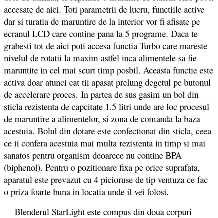
accesate de aici. Toti parametrii de lucru, functiile active
dar si turatia de maruntire de la interior vor fi afisate pe
ecranul LCD care contine pana la 5 programe. Daca te
grabesti tot de aici poti accesa functia Turbo care mareste
nivelul de rotatii la maxim astfel inca alimentele sa fie
maruntite in cel mai scurt timp posbil. Aceasta functie este
activa doar atunci cat tii apasat prelung degetul pe butonul
de accelerare proces. In partea de sus gasim un bol din
sticla rezistenta de capcitate 1.5 litri unde are loc procesul
de maruntire a alimentelor, si zona de comanda la baza
acestuia. Bolul din dotare este confectionat din sticla, ceea
ce ii confera acestuia mai multa rezistenta in timp si mai
sanatos pentru organism deoarece nu contine BPA
(biphenol). Pentru o pozitionare fixa pe orice suprafata,
aparatul este prevazut cu 4 picioruse de tip ventuza ce fac
o priza foarte buna in locatia unde il vei folosi.
Blenderul StarLight este compus din doua corpuri