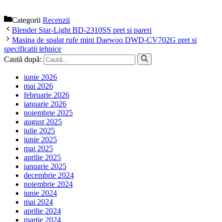
Categorii
Recenzii
Blender Star-Light BD-2310SS pret si pareri
Masina de spalat rufe mini Daewoo DWD-CV702G pret si
specificatii tehnice
Caută după:
iunie 2026
mai 2026
februarie 2026
ianuarie 2026
noiembrie 2025
august 2025
iulie 2025
iunie 2025
mai 2025
aprilie 2025
ianuarie 2025
decembrie 2024
noiembrie 2024
iunie 2024
mai 2024
aprilie 2024
martie 2024