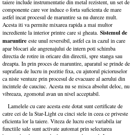
taiere include instrumentatie din metal rezistent, un set de
componente care vor induce o forta suficienta de mare
astfel incat procesul de maruntire sa nu dureze mult.
Acesta iti va permite mixarea rapida a mai multor
Sistemul de
incrediente la interior printre care si gheata.
maruntire
este unul reversibil, astfel ca in cazul in care
apar blocari ale angrenajului de intern poti schimba
directia de rotire in oricare din directii, spre stanga sau
dreapta. In prin proces de maruntire, aparatul se prinde de
suprafata de lucru in pozitie fixa, cu ajutorul picioruselor
ca niste ventuze prin procesul de evacuare al aerului din
incintele de cauciuc. Acesta nu se misca absolut deloc, nu
vibreaza, zgomotul avan un nivel acceptabil.
Lamelele cu care acesta este dotat sunt certificate de
catre cei de la Star-Light cu cinci stele in ceea ce priveste
eficienta lor la taiere. Viteza de lucru este variabila iar
functiile sale sunt activate automat prin selectarea