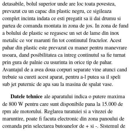
detasabile, bolul superior unde are loc toata povestea,
prevazut cu un capac din plastic negru, ce sigileaza
complet incinta indata ce esti pregatit sa ii dai drumu si
partea de comanda montata in zona de jos. In zona de fund
a bolului de plastic se regasesc un set de lame din inox
metalic ce vor marunti fin tot continutul fructelor. Acest
pahar din plastic este prevazut cu maner pentru manevrare
usoara, dand posibilitatea ca intreg continutul sa fie turnat
prin gura de palnie cu usurinta in orice tip de pahar.
Avantajul de a avea doua corpuri separate vine atunci cand
trebuie sa cureti acest aparat, pentru a-l putea sa il speli
sub jet puternic de apa sau la masina de spalat vase.
Datele tehnice
ale aparatului indica o putere maxima
de 800 W pentru care sunt disponibile pana la 15.000 de
rpm ale motorului. Reglarea turatuiei si a vitezei de
maruntire, poate fi facuta electronic din zona panoului de
comanda prin selectarea butoanelor de + si -. Sistemul de