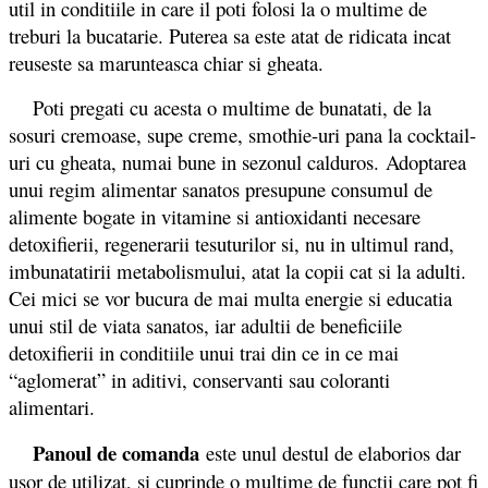
util in conditiile in care il poti folosi la o multime de
treburi la bucatarie. Puterea sa este atat de ridicata incat
reuseste sa marunteasca chiar si gheata.
Poti pregati cu acesta o multime de bunatati, de la
sosuri cremoase, supe creme, smothie-uri pana la cocktail-
uri cu gheata, numai bune in sezonul calduros. Adoptarea
unui regim alimentar sanatos presupune consumul de
alimente bogate in vitamine si antioxidanti necesare
detoxifierii, regenerarii tesuturilor si, nu in ultimul rand,
imbunatatirii metabolismului, atat la copii cat si la adulti.
Cei mici se vor bucura de mai multa energie si educatia
unui stil de viata sanatos, iar adultii de beneficiile
detoxifierii in conditiile unui trai din ce in ce mai
“aglomerat” in aditivi, conservanti sau coloranti
alimentari.
Panoul de comanda
este unul destul de elaborios dar
usor de utilizat, si cuprinde o multime de functii care pot fi