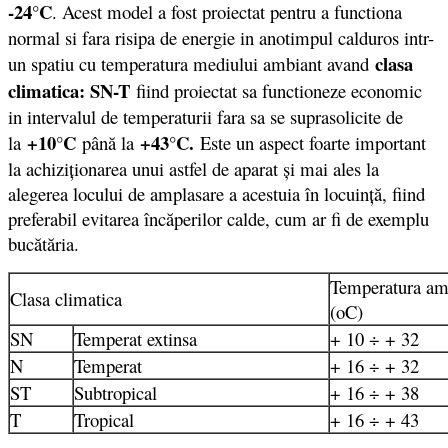
-24°C
. Acest model a fost proiectat pentru a functiona
normal si fara risipa de energie in anotimpul calduros intr-
clasa
un spatiu cu temperatura mediului ambiant avand
climatica: SN-T
fiind proiectat sa functioneze economic
in intervalul de temperaturii fara sa se suprasolicite de
+10°C
+43°C.
la
până la
Este un aspect foarte important
la achiziţionarea unui astfel de aparat şi mai ales la
alegerea locului de amplasare a acestuia în locuinţă, fiind
preferabil evitarea încăperilor calde, cum ar fi de exemplu
bucătăria.
Temperatura am
Clasa climatica
(oC)
SN
Temperat extinsa
+ 10 ÷ + 32
N
Temperat
+ 16 ÷ + 32
ST
Subtropical
+ 16 ÷ + 38
T
Tropical
+ 16 ÷ + 43