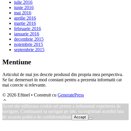
iulie 2016
iunie 2016
mai 2016
aprilie 2016
martie 2016
februarie 2016
ianuarie 2016
decembrie 2015
noiembrie 2015
septembrie 2015
Mentiune
Articolul de mai jos descrie produsul din propria mea perspectiva.
Se fac demersuri in mod constant pentru a prezenta informatii cat
mai corecte si relevante.
© 2026 Eftinel
• Construit cu
GeneratePress
Acest site utilizeaza cookie-uri pentru a imbunatati experienta de
navigare. Continuand sa navigati pe site, va exprimati acordul fata
de aceasta politica de confidentialitate
Accept