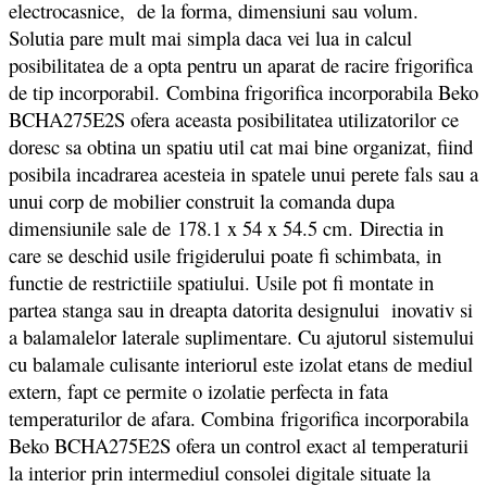
electrocasnice, de la forma, dimensiuni sau volum.
Solutia pare mult mai simpla daca vei lua in calcul
posibilitatea de a opta pentru un aparat de racire frigorifica
de tip incorporabil. Combina frigorifica incorporabila Beko
BCHA275E2S ofera aceasta posibilitatea utilizatorilor ce
doresc sa obtina un spatiu util cat mai bine organizat, fiind
posibila incadrarea acesteia in spatele unui perete fals sau a
unui corp de mobilier construit la comanda dupa
dimensiunile sale de 178.1 x 54 x 54.5 cm.
Directia in
care se deschid usile frigiderului poate fi schimbata, in
functie de restrictiile spatiului. Usile pot fi montate in
partea stanga sau in dreapta datorita designului inovativ si
a balamalelor laterale suplimentare. Cu ajutorul sistemului
cu balamale culisante interiorul este izolat etans de mediul
extern, fapt ce permite o izolatie perfecta in fata
temperaturilor de afara. Combina frigorifica incorporabila
Beko BCHA275E2S ofera un control exact al temperaturii
la interior prin intermediul consolei digitale situate la