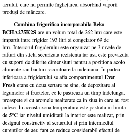
aerului, care nu permite îngheţarea, absorbind vaporii
produşi de mâncare.
Combina frigorifica incorporabila Beko
BCHA275K2S
are un volum total de 262 litri care este
impartit intre frigider 193 litri si congelator 69 de
litri. Interiorul frigiderului este organizat pe 3 nivele de
rafturi din sticla securizata rezistenta iar usa este prevazuta
cu suporti de diferite dimensiuni pentru a pozitiona acolo
alimente sau bauturi racoritoare la indemana. In partea
Ever
inferioara a frigiderului se afla compartimentul
Fresh
etans cu doua sertare pe sine, de depozitare al
legumelor si fructelor, ce le pastreaza un timp indelungat
proaspete si cu aromele nealterate ca in ziua in care au fost
culese. In aceasta zona temperatura este pastrata in limita
5°C
de
iar nivelul umiditatii la interior este realizat, prin
designul constructiv al sertarului si prin intermediul
curentilor de aer, fapt ce reduce considerabil efectul de