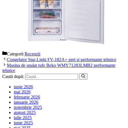
Categorii
Recenzii
Congelator Star-Light FV-182A+ pret si performante tehnice
Masina de spalat rufe Beko WMY71283LMB2 performante
tehnice
Caută după:
iunie 2026
mai 2026
februarie 2026
ianuarie 2026
noiembrie 2025
august 2025
iulie 2025
iunie 2025
mai 2025