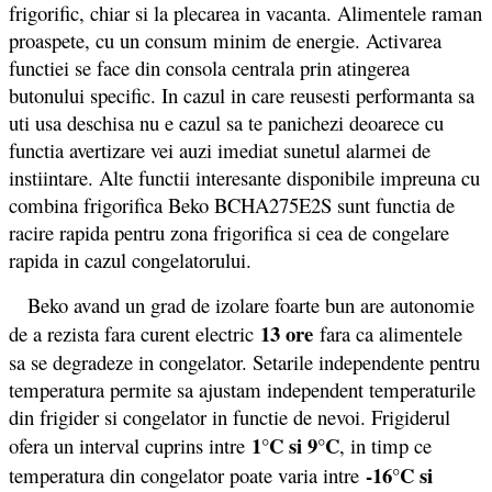
frigorific, chiar si la plecarea in vacanta. Alimentele raman
proaspete, cu un consum minim de energie. Activarea
functiei se face din consola centrala prin atingerea
butonului specific. In cazul in care reusesti performanta sa
uti usa deschisa nu e cazul sa te panichezi deoarece cu
functia avertizare vei auzi imediat sunetul alarmei de
instiintare. Alte functii interesante disponibile impreuna cu
c
ombina frigorifica Beko BCHA275E2S sunt functia de
racire rapida pentru zona frigorifica si cea de congelare
rapida in cazul congelatorului.
Beko avand un grad de izolare foarte bun are autonomie
13 ore
de a rezista fara curent electric
fara ca alimentele
sa se degradeze in congelator. Setarile independente pentru
temperatura permite sa ajustam independent temperaturile
din frigider si congelator in functie de nevoi. Frigiderul
1°C si 9°C
ofera un interval cuprins intre
, in timp ce
-16°C si
temperatura din congelator poate varia intre