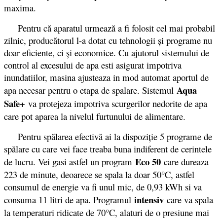
maxima.
Pentru că aparatul urmează a fi folosit cel mai probabil
zilnic, producătorul l-a dotat cu tehnologii și programe nu
doar eficiente, ci și economice. Cu ajutorul sistemului de
control al excesului de apa esti asigurat impotriva
inundatiilor, masina ajusteaza in mod automat aportul de
Aqua
apa necesar pentru o etapa de spalare. Sistemul
Safe+
va protejeza impotriva scurgerilor nedorite de apa
care pot aparea la nivelul furtunului de alimentare.
Pentru spălarea efectivă ai la dispoziție 5 programe de
spălare cu care vei face treaba buna indiferent de cerintele
Eco 50
de lucru. Vei gasi astfel un program
care dureaza
223 de minute, deoarece se spala la doar 50°C, astfel
consumul de energie va fi unul mic, de 0,93 kWh si va
intensiv
consuma 11 litri de apa. Programul
care va spala
la temperaturi ridicate de 70°C, alaturi de o presiune mai