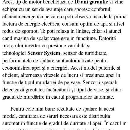
10 ani garantie
Acest tip de motor beneficiaza de
si vine
echipat cu un set de avantaje care sporesc confortul:
eficienta energetica pe care o poti observa inca de la prima
factura de energie electrica, consum optim de apa si nivel
redus de zgomot. Te poti relaxa in liniste, chiar si atunci
cand masina de spalat vase este in functiune. Datorită
motorului inverter cu presiune variabilă şi
Sensor System
tehnologiei
, senzor de turbiditate,
performanţele de spălare sunt automatizate pentru
economisirea apei şi a energiei. Acest model puternic si
eficient, alterneaza vitezele de lucru si presiunea apei in
functie de tipul murdariei de pe vase. Senzorii speciali
detectează greutatea încărcăturii și tipul de vase, și chiar
gradul de murdărire în cadrul programelor automate.
Pentru cele mai bune rezultate de spalare la acest
model, cantitatea de saruri necesara este distribuita
automat in functie de gradul de duritate al apei. În cazul in