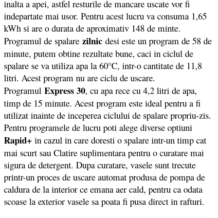
inalta a apei, astfel resturile de mancare uscate vor fi
indepartate mai usor. Pentru acest lucru va consuma 1,65
kWh si are o durata de aproximativ 148 de minte.
zilnic
Programul de spalare
desi este un program de 58 de
minute, putem obtine rezultate bune, caci in ciclul de
spalare se va utiliza apa la 60°C, intr-o cantitate de 11,8
litri. Acest program nu are ciclu de uscare.
Express 30
Programul
, cu apa rece cu 4,2 litri de apa,
timp de 15 minute. Acest program este ideal pentru a fi
utilizat inainte de inceperea ciclului de spalare propriu-zis.
Pentru programele de lucru poti alege diverse optiuni
Rapid+
in cazul in care doresti o spalare intr-un timp cat
mai scurt sau Clatire suplimentara pentru o curatare mai
sigura de detergent. Dupa curatare, vasele sunt trecute
printr-un proces de uscare automat produsa de pompa de
caldura de la interior ce emana aer cald, pentru ca odata
scoase la exterior vasele sa poata fi pusa direct in rafturi.