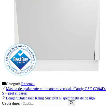
Categorii
Recenzii
Masina de spalat rufe cu incarcare verticala Candy CST G384D-
S – pret si pareri
Leagan/Balansoar Kring Suri pret si specificatii de design
Caută după: