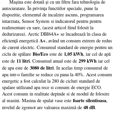
Mașina este dotată și cu un filtru fara tehnologia de
autocuratare. În privinţa functiilor speciale, pune la
dispozitie, elementul de incalzire ascuns, programarea
intarziata, Sensor System si indicatorul pentru pentru
realimentare cu sare, (acest articol fiind folosit la
dedurizarea). Arctic DBI64A+ se încadrează în clasa de
A+
eficiență energetică
, având un consum extrem de redus
de curent electric. Consumul standard de energie pentru un
Bio/Eco
1,05 kWh
ciclu de spălare
este de
, iar cel de apă
11 litri
299 kWh
este de
. Consumul anual este de
iar cel
3080 de litri
de apa este de
. In acelas timp consumul de
apa intr-o familie se reduce cu pana la 40%. Acest consum
energetic a fost calculat la 280 de cicluri standard de
spalare utilizand apa rece si consum de energie ECO.
Acest consum in realitate depinde si de modul de folosire
foarte silentioasa
al masini. Masina de spalat vase este
,
48 dB
nivelul de zgomot are valoarea maximă de
.