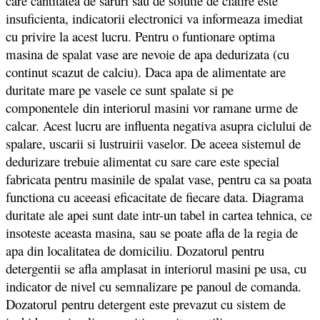
care cantitatea de saruri sau de solutie de clatire este
insuficienta, indicatorii electronici va informeaza imediat
cu privire la acest lucru. Pentru o funtionare optima
masina de spalat vase are nevoie de apa dedurizata (cu
continut scazut de calciu). Daca apa de alimentate are
duritate mare pe vasele ce sunt spalate si pe
componentele din interiorul masini vor ramane urme de
calcar. Acest lucru are influenta negativa asupra ciclului de
spalare, uscarii si lustruirii vaselor. De aceea sistemul de
dedurizare trebuie alimentat cu sare care este special
fabricata pentru masinile de spalat vase, pentru ca sa poata
functiona cu aceeasi eficacitate de fiecare data. Diagrama
duritate ale apei sunt date intr-un tabel in cartea tehnica, ce
insoteste aceasta masina, sau se poate afla de la regia de
apa din localitatea de domiciliu. Dozatorul pentru
detergentii se afla amplasat in interiorul masini pe usa, cu
indicator de nivel cu semnalizare pe panoul de comanda.
Dozatorul pentru detergent este prevazut cu sistem de