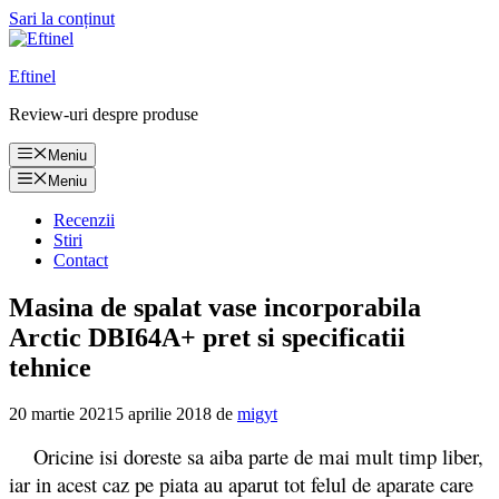
Sari la conținut
Eftinel
Review-uri despre produse
Meniu
Meniu
Recenzii
Stiri
Contact
Masina de spalat vase incorporabila
Arctic DBI64A+ pret si specificatii
tehnice
20 martie 2021
5 aprilie 2018
de
migyt
Oricine isi doreste sa aiba parte de mai mult timp liber,
iar in acest caz pe piata au aparut tot felul de aparate care