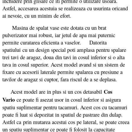
inchidere prin glisare ce iti permite o utilizare usoara.
Astfel, accesarea acestuia se realizeaza cu usurinta oricand
ai nevoie, cu un minim de efort.
Masina de spalat vase este dotata cu un brat
pulverizator mai robust, iar jetul de apa mai puternic
permite curatarea eficienta a vaselor. Datorita
spatiului cu un design special poti amplasa pentru spalare
trei tavi de aragaz, doua din tavi in cosul inferior si o alta
tava in cosul superior. Acest model avand si un sistem de
fixare cu acesorii laterale permite spalarea cu presiune a
tavilor de aragaz si cuptor, fara riscul de a se deplasa.
Cos
Acest model are in plus si un cos detasabil
Vario
ce poate fi asezat usor in cosul inferior si asigura
spatiu suplimentar pentru tacamuri. Acest cos cu tacamuri
poate fi luat si depozitat in spatiul de pastrare din dulap.
Astfel ca prin mutarea acestui cos pe lateral, se poate creea
un spatiu suplimentar ce poate fi folosit la capacitate