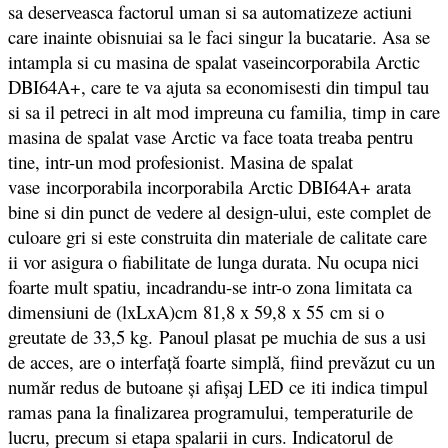
sa deserveasca factorul uman si sa automatizeze actiuni
care inainte obisnuiai sa le faci singur la bucatarie. Asa se
intampla si cu masina de spalat vaseincorporabila Arctic
DBI64A+, care te va ajuta sa economisesti din timpul tau
si sa il petreci in alt mod impreuna cu familia, timp in care
masina de spalat vase Arctic va face toata treaba pentru
tine, intr-un mod profesionist. Masina de spalat
vase incorporabila incorporabila Arctic DBI64A+ arata
bine si din punct de vedere al design-ului, este complet de
culoare gri si este construita din materiale de calitate care
ii vor asigura o fiabilitate de lunga durata. Nu ocupa nici
foarte mult spatiu, incadrandu-se intr-o zona limitata ca
dimensiuni de (lxLxA)cm 81,8 x 59,8 x 55 cm si o
greutate de 33,5 kg.
Panoul plasat pe muchia de sus a usi
de acces, are o interfață foarte simplă, fiind prevăzut cu un
număr redus de butoane și afișaj LED
ce
iti indica timpul
ramas pana la finalizarea programului, temperaturile de
lucru, precum si etapa spalarii in curs. Indicatorul de