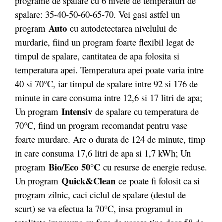
programe de spălare cu 6 nivele de temperaturi de
spalare: 35-40-50-60-65-70. Vei gasi astfel un
Auto
program
cu autodetectarea nivelului de
murdarie, fiind un program foarte flexibil legat de
timpul de spalare, cantitatea de apa folosita si
temperatura apei. Temperatura apei poate varia intre
40 si 70°C, iar timpul de spalare intre 92 si 176 de
minute in care consuma intre 12,6 si 17 litri de apa;
Intensiv
Un program
de spalare cu temperatura de
70°C, fiind un program recomandat pentru vase
foarte murdare. Are o durata de 124 de minute, timp
in care consuma 17,6 litri de apa si 1,7 kWh; Un
Bio/Eco
50°C
program
cu resurse de energie reduse.
Quick&Clean
Un program
ce poate fi folosit ca si
program zilnic, caci ciclul de spalare (destul de
scurt) se va efectua la 70°C, insa programul in