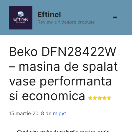
Sari
la
Eftinel
Meniu
conținut
Review-uri despre produse
Beko DFN28422W
– masina de spalat
vase performanta
si economica
15 martie 2018
de
migyt
Cand vine vorba de treburile casnice, multi