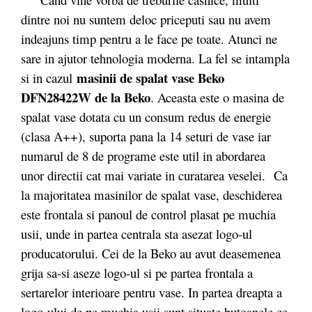
dintre noi nu suntem deloc priceputi sau nu avem
indeajuns timp pentru a le face pe toate. Atunci ne
sare in ajutor tehnologia moderna. La fel se intampla
masinii de spalat vase Beko
si in cazul
DFN28422W de la Beko
. Aceasta este o masina de
spalat vase dotata cu un consum redus de energie
(clasa A++), suporta pana la 14 seturi de vase iar
numarul de 8 de programe este util in abordarea
unor directii cat mai variate in curatarea veselei. Ca
la majoritatea masinilor de spalat vase, deschiderea
este frontala si panoul de control plasat pe muchia
usii, unde in partea centrala sta asezat logo-ul
producatorului. Cei de la Beko au avut deasemenea
grija sa-si aseze logo-ul si pe partea frontala a
sertarelor interioare pentru vase. In partea dreapta a
logo-ului de pe muchia usii sunt situate butoanele ce