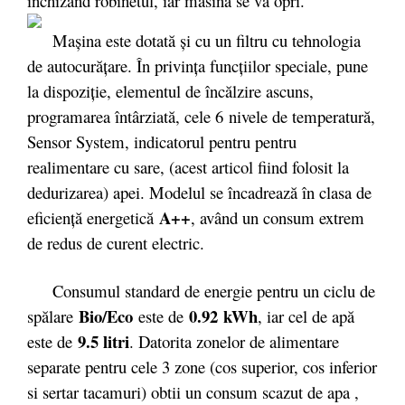
inchizand robinetul, iar masina se va opri.
Mașina este dotată și cu un filtru cu tehnologia
de autocurățare. În privinţa funcţiilor speciale, pune
la dispoziţie, elementul de încălzire ascuns,
programarea întârziată, cele 6 nivele de temperatură,
Sensor System, indicatorul pentru pentru
realimentare cu sare, (acest articol fiind folosit la
dedurizarea) apei. Modelul se încadrează în clasa de
A++
eficiență energetică
, având un consum extrem
de redus de curent electric.
Consumul standard de energie pentru un ciclu de
Bio/Eco
0.92 kWh
spălare
este de
, iar cel de apă
9.5 litri
este de
. Datorita zonelor de alimentare
separate pentru cele 3 zone (cos superior, cos inferior
si sertar tacamuri) obtii un consum scazut de apa ,