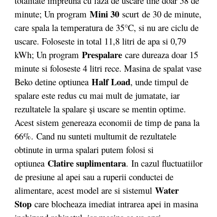
totalitate impreuna cu faza de uscare tine doar 58 de
Mini 30
minute; Un program
scurt
de 30 de minute,
care spala la temperatura de 35°C, si nu are ciclu de
uscare. Foloseste in total 11,8 litri de apa si 0,79
Prespalare
kWh; Un program
care dureaza doar 15
minute si foloseste 4 litri rece. Masina de spalat vase
Half Load
Beko detine optiunea
, unde timpul de
spalare este redus cu mai mult de jumatate, iar
rezultatele la spalare şi uscare se mentin optime.
Acest sistem genereaza economii de timp de pana la
66%. Cand nu sunteti multumit de rezultatele
obtinute in urma spalari putem folosi si
Clatire suplimentara
optiunea
. In cazul fluctuatiilor
de presiune al apei sau a ruperii conductei de
Water
alimentare, acest model are si sistemul
Stop
care blocheaza imediat intrarea apei in masina