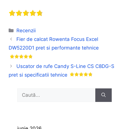
Categorii
Recenzii
Fier de calcat Rowenta Focus Excel
DW5220D1 pret si performante tehnice
Uscator de rufe Candy S-Line CS C8DG-S
pret si specificatii tehnice
Caută
după:
iunie 2026