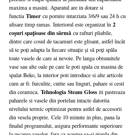
maxima a masini. Aparatul are in dotare si
Timer
functia
cu pornire intarziata 3/6/9 sau 24 h cu
2
afisare timp ramas. Interiorul este organizat în
coșuri spațioase din sârmă
cu rafturi pliabile,
dintre care cosul de tacamuri este glisant, astfel încât
să te poți adapta la fiecare situație și să poți spăla
toate vasele de care ai nevoie. Pe langa obisnuitele
vase sau alte oale pe care le poti spala cu masina de
spalat Beko, la interior poti introduce si alte articole
cum ar fi: furculite, cutite sau linguri, pahare si cesti
Tehnologia Steam Gloss
din ceramica.
iti pastreaza
paharele si vasele din portelan intacte datorita
nivelului termic optimizat pentru astfel de accesorii
din vesela proprie. Cele 10 minute in plus, pana la
finalul programului, asigura performante superioare
la uscarea vaselor, fara ca acestea sa-si piarda din