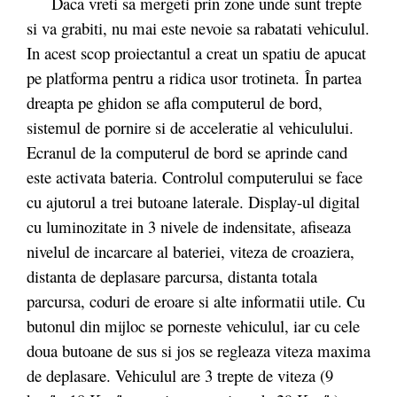
Daca vreti sa mergeti prin zone unde sunt trepte
si va grabiti, nu mai este nevoie sa rabatati vehiculul.
In acest scop proiectantul a creat un spatiu de apucat
pe platforma pentru a ridica usor trotineta. În partea
dreapta pe ghidon se afla computerul de bord,
sistemul de pornire si de acceleratie al vehiculului.
Ecranul de la computerul de bord se aprinde cand
este activata bateria. Controlul computerului se face
cu ajutorul a trei butoane laterale. Display-ul digital
cu luminozitate in 3 nivele de indensitate, afiseaza
nivelul de incarcare al bateriei, viteza de croaziera,
distanta de deplasare parcursa, distanta totala
parcursa, coduri de eroare si alte informatii utile. Cu
butonul din mijloc se porneste vehiculul, iar cu cele
doua butoane de sus si jos se regleaza viteza maxima
de deplasare. Vehiculul are 3 trepte de viteza (9