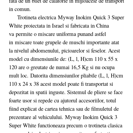
fata de un bilet de calatorie in mijloacele de transport
in comun.
Trotineta electrica Myway Inokim Quick 3 Super
White proiectata in Israel si fabricata in China
va permite o miscare uniforma punand astfel
in miscare toate grupele de muschi importante atat
la nivelul abdomenului, picioarelor si feselor. Acest
model cu dimensiunile de: (L, l, H)cm 110 x 55 x
120 are o greutate de numai 16,5 Kg si nu ocupa
mult loc. Datorita dimensiunilor pliabile (L, l, H)cm
110 x 24 x 38 acest model poate fi transportat si
depozitat in spatii inguste. Sistemul de pliere se face
foarte usor si repede cu ajutorul accesoriilor, totul
fiind explicat de cartea tehnica sau de filmuletul de
prezentare al vehiculului. Myway Inokim Quick 3
Super White functioneaza precum o trotineta clasica