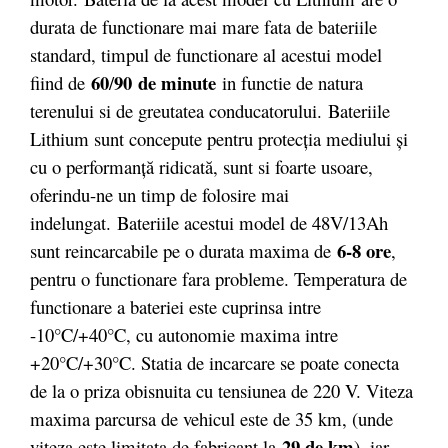
durata de functionare mai mare fata de bateriile
standard, timpul de functionare al acestui model
60
90 de minute
fiind de
/
in functie de natura
terenului si de greutatea conducatorului. Bateriile
Lithium sunt concepute pentru protecţia mediului şi
cu o performanţă ridicată, sunt si foarte usoare,
oferindu-ne un timp de folosire mai
indelungat. Bateriile acestui model de 48V/13Ah
6-8 ore
sunt reincarcabile pe o durata maxima de
,
pentru o functionare fara probleme. Temperatura de
functionare a bateriei este cuprinsa intre
-10°C/+40°C, cu autonomie maxima intre
+20°C/+30°C. Statia de incarcare se poate conecta
de la o priza obisnuita cu tensiunea de 220 V. Viteza
maxima parcursa de vehicul este de 35 km, (unde
29 de km
viteza este limitata de fabricant la
), iar