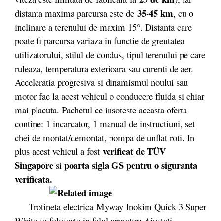
35-45 km
distanta maxima parcursa este de
, cu o
inclinare a terenului de maxim 15°. Distanta care
poate fi parcursa variaza in functie de greutatea
utilizatorului, stilul de condus, tipul terenului pe care
ruleaza, temperatura exterioara sau curenti de aer.
Acceleratia progresiva si dinamismul noului sau
motor fac la acest vehicul o conducere fluida si chiar
mai placuta. Pachetul ce insoteste aceasta oferta
contine: 1 incarcator, 1 manual de instructiuni, set
chei de montat/demontat, pompa de unflat roti. In
verificat de TÜV
plus acest vehicul a fost
Singapore
poarta sigla GS pentru o siguranta
si
verificata.
Trotineta electrica Myway Inokim Quick 3 Super
White se foloseste in felul urmator: Ajustati