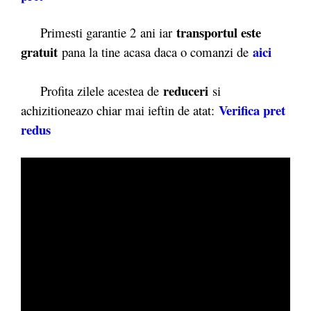
transportul este
Primesti garantie 2
ani iar
gratuit
aici
pana la tine acasa daca o comanzi de
reduceri
Profita zilele acestea de
si
Verifica pret
achizitioneazo chiar mai ieftin de atat:
redus