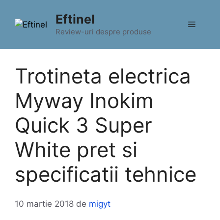
Sari
Eftinel
la
Meniu
conținut
Review-uri despre produse
Trotineta electrica
Myway Inokim
Quick 3 Super
White pret si
specificatii tehnice
10 martie 2018
de
migyt