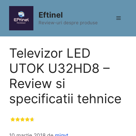
Sari
la
Eftinel
Meniu
conținut
Review-uri despre produse
Televizor LED
UTOK U32HD8 –
Review si
specificatii tehnice
10 martie 2018
de
migyt