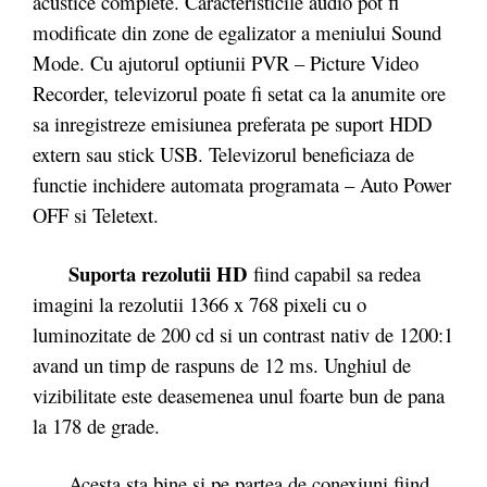
acustice complete. Caracteristicile audio pot fi
modificate din zone de egalizator a meniului Sound
Mode. Cu ajutorul optiunii PVR – Picture Video
Recorder, televizorul poate fi setat ca la anumite ore
sa inregistreze emisiunea preferata pe suport HDD
extern sau stick USB. Televizorul beneficiaza de
functie inchidere automata programata – Auto Power
OFF si Teletext.
Suporta rezolutii HD
fiind capabil sa redea
imagini la rezolutii 1366 x 768 pixeli cu o
luminozitate de 200 cd si un contrast nativ de 1200:1
avand un timp de raspuns de 12 ms. Unghiul de
vizibilitate este deasemenea unul foarte bun de pana
la 178 de grade.
Acesta sta bine si pe partea de conexiuni fiind