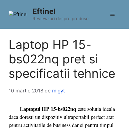
Sari
Eftinel
la
Meniu
conținut
Review-uri despre produse
Laptop HP 15-
bs022nq pret si
specificatii tehnice
10 martie 2018
de
migyt
Laptopul HP 15-bs022nq
este solutia ideala
daca doresti un dispozitiv ultraportabil perfect atat
pentru activitatile de business dar si pentru timpul