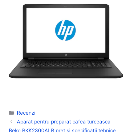
Categorii
Recenzii
Aparat pentru preparat cafea turceasca
Beko BKK2300ALB pret si specificatii tehnice