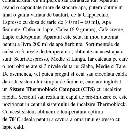
avand o capacitate mare de stocare apa, putem obtine in
final o gama variata de bauturi, de la Cappuccino,
Espresso cu doza de tarie de (40 ml – 60 ml), Apa
fierbinte, Cafea cu lapte, Cafea (6-9 grame), Cafe creme,
Lapte cald/spuma. Aparatul este setat in mod automat
pentru a livra 200 ml de apa fierbinte. Sortimentele de
cafea cu 3 nivele de temperatura, obtinute cu acest aparat
sunt: Scurta/Espresso, Medie si Lunga. Iar cafeaua pe care
o poti obtine are si 3 nivele de tarie: Slaba, Medie si Tare.
De asemenea, vei putea pregati si
ceai sau ciocolata calda
datorita sistemului simplu de fierbere, care are inglobat
Sistem Thermoblock Compact (CTS)
un
cu incalzire
rapida. Secretul sau rezida in capul de pre-infuzare ce este
pozitionat in centrul sistemului de incalzire Thermoblock.
Cu acest sistem obtinem o temperatura optima
70°C
de
ideala pentru a savura aroma unui espresso cu
lapte cald.