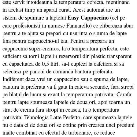
este servit intotdeauna la temperatura corecta, mentinand
in acelasi timp un aparat curat. Acest automat are un
Easy Cappuccino
sistem de spumare a laptelui
(cel pe
care profesionisti in numesc Pannarello) ce elibereaza abur
pentru a te ajuta sa prepari cu usurinta o spuma de lapte
fina pentru cappuccino-ul tau. Pentru a prepara un
cappuccino super-cremos, la o temperatura perfecta, este
suficient sa torni lapte in rezervorul din plastic transparent
cu capacitatea de 0,5 litri, sa-l cuplezi la cafetiera si sa
selectezi pe panoul de comanda bautura preferata.
Indiferent daca vrei un cappuccino sau o spuma de lapte,
bautura ta preferata va fi gata in cateva secunde, fara stropi
pe blatul de lucru si exact la temperatura potrivita. Carafa
pentru lapte spumeaza laptele de doua ori, apoi toarna un
strat de crema fara stropi în ceasca, la o temperatura
potrivita. Tehnologia Latte Perfetto, care spumeaza laptele
nu o data ci de doua ori se obtine prin crearea unei presiuni
inalte combinat cu efectul de turbionare, ce reduce