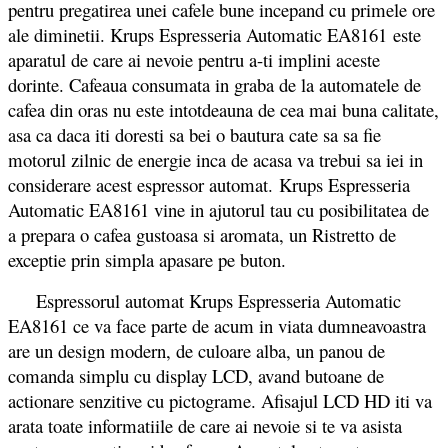
pentru pregatirea unei cafele bune incepand cu primele ore
ale diminetii. Krups Espresseria Automatic EA8161
este
aparatul de care ai nevoie pentru a-ti implini aceste
dorinte. Cafeaua consumata in graba de la automatele de
cafea din oras nu este intotdeauna de cea mai buna calitate,
asa ca daca iti doresti sa bei o bautura cate sa sa fie
motorul zilnic de energie inca de acasa va trebui sa iei in
considerare acest espressor automat. Krups Espresseria
Automatic EA8161 vine in ajutorul tau cu posibilitatea de
a prepara o cafea gustoasa si aromata, un Ristretto de
exceptie prin simpla apasare pe buton.
Espressorul automat Krups Espresseria Automatic
EA8161 ce va face parte de acum in viata dumneavoastra
are un design modern, de culoare alba, un panou de
comanda simplu cu display LCD, avand butoane de
actionare senzitive cu pictograme. Afisajul LCD HD iti va
arata toate informatiile de care ai nevoie si te va asista