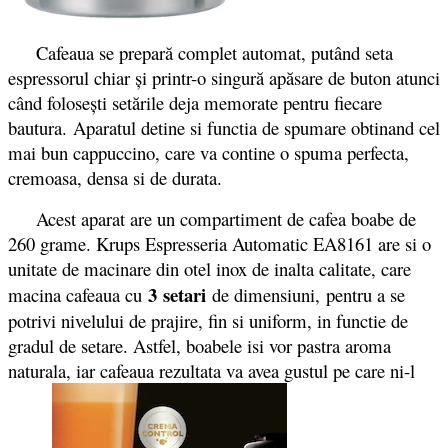
Cafeaua se prepară complet automat, putând seta
espressorul chiar și printr-o singură apăsare de buton atunci
când folosești setările deja memorate pentru fiecare
bautura.
Aparatul detine si functia de spumare obtinand cel
mai bun cappuccino, care va contine o spuma perfecta,
cremoasa, densa si de durata.
Acest aparat are un compartiment de cafea boabe de
260 grame. Krups Espresseria Automatic EA8161 are si o
unitate de macinare din otel inox de inalta calitate, care
3 setari
macina cafeaua cu
de dimensiuni,
pentru a se
potrivi nivelului de prajire, fin si uniform, in functie de
gradul de setare. Astfel, boabele isi vor pastra aroma
naturala, iar cafeaua rezultata va avea gustul pe care ni-l