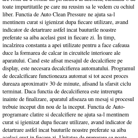
toate impurtitatile pe care nu reusim sa le vedem cu ochiul
liber. Functia de Auto Clean Pressure ne ajuta sa-l
mentinem curat si igienizat dupa fiecare utilizare, avand
indicator de detartrare astfel incat bauturile noastre
preferate sa aiba acelasi gust in fiecare zi. În timp,
incalzirea constanta a apei utilizate pentru a face cafeaua
duce la formarea de calcar in circuitele interioare ale
aparatului. Cand este afisat mesajul de decalcifiere pe
display, este necesara decalcifierea automatului. Programul
de decalcificare functioneaza automat si tot acest proces
dureaza aproximativ 30 de minute, afisand la sfarsit ciclu
terminat. Daca functia de decalcifierea este intrerupta
inainte de finalizare, aparatul afiseaza un mesaj si procesul
trebuie inceput din nou de la inceput. Functia de Auto-
programare clatire si decalcifiere ne ajuta sa-l mentinem
curat si igienizat dupa fiecare utilizare, avand indicator de
detartrare astfel incat bauturile noastre preferate sa aiba
acelasi gust in fiecare zi. Unitatea de preparare se poate