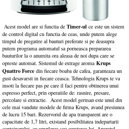
Timer-ul
Acest model are si functia de
ce
este un sistem
de control digital cu functia de ceas, unde putem alege
timpul de pregatire al bauturi preferate si pe deasupra
putem programa automatul sa porneasca prepararea
bauturilor la o anumita ora aleasa de noi dupa care se
Krups
opreste automat. Sistemul de extrage aroma
Quattro Force
din fiecare boaba de cafea, garanteaza un
gust desavarsit in fiecare ceasca. Tehnologia Krups te va
insoti la fiecare pas pe care il faci pentru obtinerea unui
espresso perfect, prin operatiile de: rasnire, presare,
percolare si extractie. Acest model german este unul din
cele mai vandute modele de firma Krups, avand presiunea
de lucru 15 bari. Rezervorul de apa transparent are o
capacitate de 1,7 litri, existand posibilitatea indepartarii
containerului, cu umplerea sau curatarea lui. Aparatul