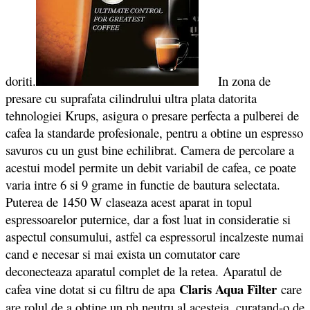
doriti.
In zona de
presare cu suprafata cilindrului ultra plata datorita
tehnologiei Krups, asigura o presare perfecta a pulberei de
cafea la standarde profesionale, pentru a obtine un espresso
savuros cu un gust bine echilibrat. Camera de percolare a
acestui model permite un debit variabil de cafea, ce poate
varia intre 6 si 9 grame in functie de bautura selectata.
Puterea de 1450 W claseaza acest aparat in topul
espressoarelor puternice, dar a fost luat in consideratie si
aspectul consumului, astfel ca espressorul incalzeste numai
cand e necesar si mai exista un comutator care
deconecteaza aparatul complet de la retea. Aparatul de
Claris Aqua Filter
cafea vine dotat si cu filtru de apa
care
are rolul de a obtine un ph neutru al acesteia, curatand-o de