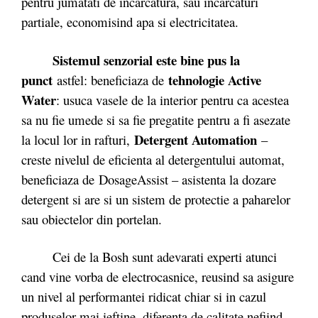
pentru jumatati de incarcatura, sau incarcaturi
partiale, economisind apa si electricitatea.
Sistemul senzorial este bine pus la
punct
tehnologie Active
astfel: beneficiaza de
Water
: usuca vasele de la interior pentru ca acestea
sa nu fie umede si sa fie pregatite pentru a fi asezate
Detergent Automation
la locul lor in rafturi,
–
creste nivelul de eficienta al detergentului automat,
beneficiaza de DosageAssist – asistenta la dozare
detergent si are si un sistem de protectie a paharelor
sau obiectelor din portelan.
Cei de la Bosh sunt adevarati experti atunci
cand vine vorba de electrocasnice, reusind sa asigure
un nivel al performantei ridicat chiar si in cazul
produselor mai ieftine, diferenta de calitate nefiind