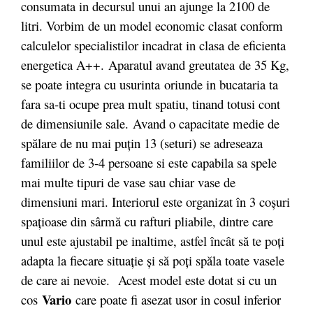
consumata in decursul unui an ajunge la 2100 de
litri. Vorbim de un model economic clasat conform
calculelor specialistilor incadrat in clasa de eficienta
energetica A++.
Aparatul avand greutatea
de 35 Kg,
se poate integra cu usurinta oriunde in bucataria ta
fara sa-ti ocupe prea mult spatiu, tinand totusi cont
de dimensiunile sale. Avand o capacitate medie de
spălare de nu mai puțin 13 (seturi) se adreseaza
familiilor de 3-4 persoane si este capabila sa spele
mai multe tipuri de vase sau chiar vase de
dimensiuni mari. Interiorul este organizat în 3 coșuri
spațioase din sârmă cu rafturi pliabile, dintre care
unul este ajustabil pe inaltime, astfel încât să te poți
adapta la fiecare situație și să poți spăla toate vasele
de care ai nevoie. Acest model este dotat si cu un
Vario
cos
care poate fi asezat usor in cosul inferior