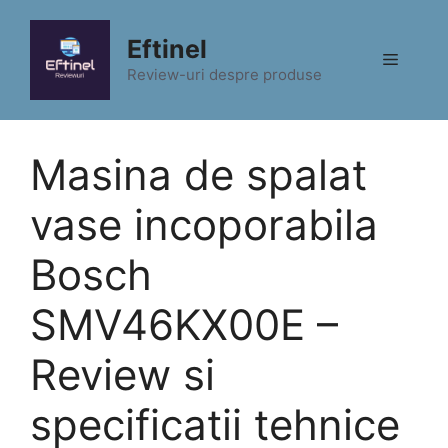
Sari
la
Eftinel
Meniu
conținut
Review-uri despre produse
Masina de spalat
vase incoporabila
Bosch
SMV46KX00E –
Review si
specificatii tehnice