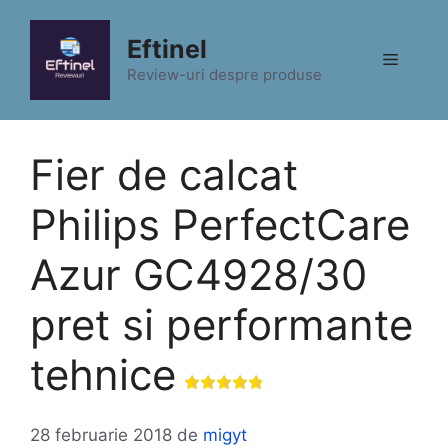
Sari
la
Eftinel
Meniu
conținut
Review-uri despre produse
Fier de calcat
Philips PerfectCare
Azur GC4928/30
pret si performante
tehnice
28 februarie 2018
de
migyt