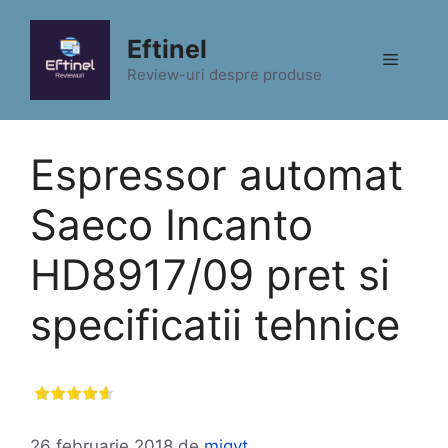
Sari
la
Eftinel
Meniu
conținut
Review-uri despre produse
Espressor automat
Saeco Incanto
HD8917/09 pret si
specificatii tehnice
26 februarie 2018
de
migyt