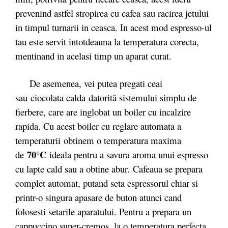
prevenind astfel stropirea cu cafea sau racirea jetului
in timpul turnarii in ceasca. In acest mod espresso-ul
tau este servit intotdeauna la temperatura corecta,
mentinand in acelasi timp un aparat curat.
De asemenea, vei putea pregati ceai
sau ciocolata calda datorită sistemului simplu de
fierbere, care are inglobat un boiler cu incalzire
rapida. Cu acest boiler cu reglare automata a
temperaturii obtinem o temperatura maxima
70°C
de
ideala pentru a savura aroma unui espresso
cu lapte cald sau a obtine abur.
Cafeaua se prepara
complet automat, putand seta espressorul chiar si
printr-o singura apasare de buton atunci cand
folosesti setarile aparatului. Pentru a prepara un
cappuccino super-cremos, la o temperatura perfecta,