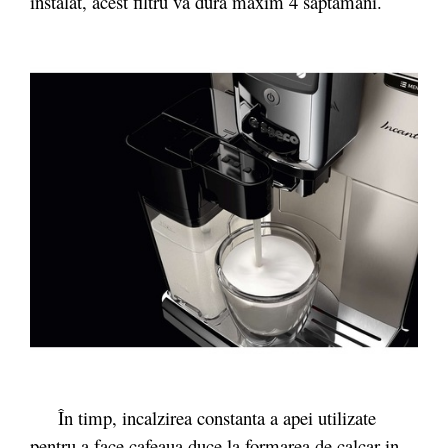
instalat, acest filtru va dura maxim 4 saptamani.
În timp, incalzirea constanta a apei utilizate
pentru a face cafeaua duce la formarea de calcar in