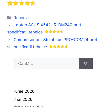
Categorii
Recenzii
Laptop ASUS X542UR-DM240 pret si
speciifcatii tehnice
Compresor aer Steinhaus PRO-COM24 pret
si specificatii tehnice
Caută
după:
iunie 2026
mai 2026