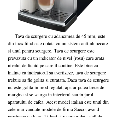
Tava de scurgere cu adancimea de 45 mm, este
din inox fiind este dotata cu un sistem anti-alunecare
si unul pentru scurgere. Tava de scurgere este
prevazuta cu un indicator de nivel (rosu) care arata
nivelul de lichid pe care il contine. Este bine ca
inainte ca indicatorul sa avertizeze, tava de scurgere
trebuie sa fie golita si curatata. Daca tava de scurgere
nu este golita in mod regulat, apa ar putea trece de
margine si se scurga in interiorul sau in jurul
aparatului de cafea.
Acest model italian este unul din
cele mai vandute modele de firma Saeco, avand
presiunea de lucru 15 bari si rezervor detasabil de