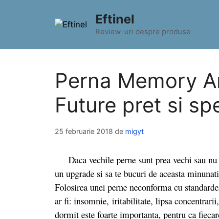
Sari
Eftinel
la
conținut
Review-uri despre produse
Perna Memory Ar
Future pret si sp
25 februarie 2018
de
migyt
Daca vechile perne sunt prea vechi sau nu ma
un upgrade si sa te bucuri de aceasta minuna
Folosirea unei perne neconforma cu standarde
ar fi: insomnie, iritabilitate, lipsa concentrari
dormit este foarte importanta, pentru ca fieca