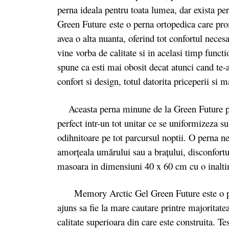
perna ideala pentru toata lumea, dar exista pe
Green Future este o perna ortopedica care pro
avea o alta nuanta, oferind tot confortul necesa
vine vorba de calitate si in acelasi timp functio
spune ca esti mai obosit decat atunci cand te-a
confort si design, totul datorita priceperii si 
Aceasta perna minune de la Green Future prezi
perfect intr-un tot unitar ce se uniformizeza su
odihnitoare pe tot parcursul noptii. O perna ne
amorţeala umărului sau a braţului, disconfort
masoara in dimensiuni 40 x 60 cm cu o inalt
Memory Arctic Gel Green Future este o per
ajuns sa fie la mare cautare printre majoritate
calitate superioara din care este construita. Tes