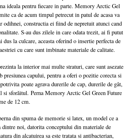
rna ideala pentru fiecare in parte. Memory Arctic Gel
mite ca de acum timpul petrecut in patul de acasa va
r odihnei, constructia ei fiind de nepretuit atunci cand
nalitate. S-au dus zilele in care odata trezit, ai fi putut
i dus la culcare, aceasta oferind o insertie perfecta de
maestriei cu care sunt imbinate materiale de calitate.
nta la interior mai multe straturi, care sunt asezate
b presiunea capului, pentru a oferi o pozitie corecta si
potrivita poate agrava durerile de cap, durerile de gât,
ul si sforăitul. Perna Memory Arctic Gel Green Future
ime de 12 cm.
na din spuma de memorie si latex, un model ce a
a dintre noi, datorita conceptului din materiale de
atura din alcatuirea sa este tratata si antibacterian,