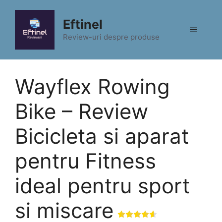
Sari
la
Eftinel
Meniu
conținut
Review-uri despre produse
Wayflex Rowing
Bike – Review
Bicicleta si aparat
pentru Fitness
ideal pentru sport
si miscare