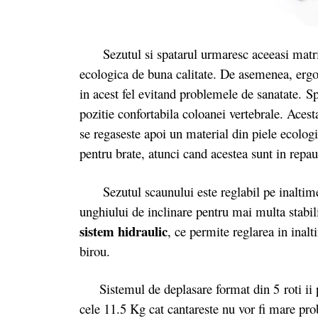
Sezutul si spatarul urmaresc aceeasi matrita 
ecologica de buna calitate. De asemenea, ergo
in acest fel evitand problemele de sanatate. Sp
pozitie confortabila coloanei vertebrale. Acesta
se regaseste apoi un material din piele ecolog
pentru brate, atunci cand acestea sunt in repau
Sezutul scaunului este reglabil pe inaltime i
unghiului de inclinare pentru mai multa stabil
sistem hidraulic
, ce permite reglarea in inal
birou.
Sistemul de deplasare format din 5 roti ii pe
cele 11.5 Kg cat cantareste nu vor fi mare pr