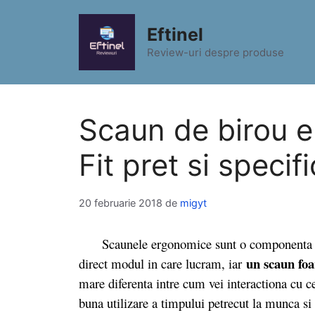
Sari
la
Eftinel
conținut
Review-uri despre produse
Scaun de birou e
Fit pret si specif
20 februarie 2018
de
migyt
Scaunele ergonomice sunt o componenta de b
un scaun foa
direct modul in care lucram, iar
mare diferenta intre cum vei interactiona cu c
buna utilizare a timpului petrecut la munca si