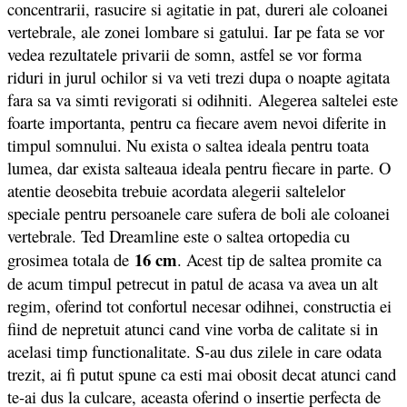
concentrarii, rasucire si agitatie in pat, dureri ale coloanei
vertebrale, ale zonei lombare si gatului. Iar pe fata se vor
vedea rezultatele privarii de somn, astfel se vor forma
riduri in jurul ochilor si va veti trezi dupa o noapte agitata
fara sa va simti revigorati si odihniti. Alegerea saltelei este
foarte importanta, pentru ca fiecare avem nevoi diferite in
timpul somnului. Nu exista o saltea ideala pentru toata
lumea, dar exista salteaua ideala pentru fiecare in parte. O
atentie deosebita trebuie acordata alegerii saltelelor
speciale pentru persoanele care sufera de boli ale coloanei
vertebrale. Ted Dreamline este o saltea ortopedia cu
16 cm
grosimea totala de
. Acest tip de saltea promite ca
de acum timpul petrecut in patul de acasa va avea un alt
regim, oferind tot confortul necesar odihnei, constructia ei
fiind de nepretuit atunci cand vine vorba de calitate si in
acelasi timp functionalitate. S-au dus zilele in care odata
trezit, ai fi putut spune ca esti mai obosit decat atunci cand
te-ai dus la culcare, aceasta oferind o insertie perfecta de