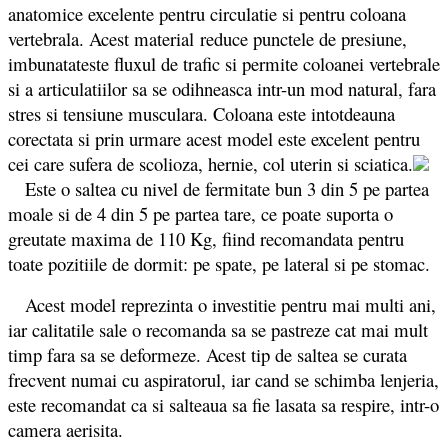
anatomice excelente pentru circulatie si pentru coloana
vertebrala. Acest material reduce punctele de presiune,
imbunatateste fluxul de trafic si permite coloanei vertebrale
si a articulatiilor sa se odihneasca intr-un mod natural, fara
stres si tensiune musculara. Coloana este intotdeauna
corectata si prin urmare acest model este excelent pentru
cei care sufera de scolioza, hernie, col uterin si sciatica.
Este o saltea cu nivel de fermitate bun 3 din 5 pe partea
moale si de 4 din 5 pe partea tare, ce poate suporta o
greutate maxima de 110 Kg, fiind recomandata pentru
toate pozitiile de dormit: pe spate, pe lateral si pe stomac.
Acest model reprezinta o investitie pentru mai multi ani,
iar calitatile sale o recomanda sa se pastreze cat mai mult
timp fara sa se deformeze. Acest tip de saltea se curata
frecvent numai cu aspiratorul, iar cand se schimba lenjeria,
este recomandat ca si salteaua sa fie lasata sa respire, intr-o
camera aerisita.