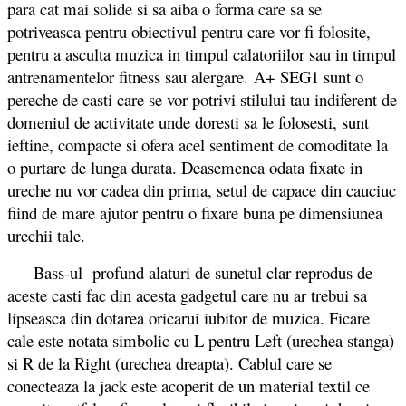
para cat mai solide si sa aiba o forma care sa se
potriveasca pentru obiectivul pentru care vor fi folosite,
pentru a asculta muzica in timpul calatoriilor sau in timpul
antrenamentelor fitness sau alergare. A+ SEG1 sunt o
pereche de casti care se vor potrivi stilului tau indiferent de
domeniul de activitate unde doresti sa le folosesti, sunt
ieftine, compacte si ofera acel sentiment de comoditate la
o purtare de lunga durata. Deasemenea odata fixate in
ureche nu vor cadea din prima, setul de capace din cauciuc
fiind de mare ajutor pentru o fixare buna pe dimensiunea
urechii tale.
Bass-ul profund alaturi de sunetul clar reprodus de
aceste casti fac din acesta gadgetul care nu ar trebui sa
lipseasca din dotarea oricarui iubitor de muzica. Ficare
cale este notata simbolic cu L pentru Left (urechea stanga)
si R de la Right (urechea dreapta). Cablul care se
conecteaza la jack este acoperit de un material textil ce