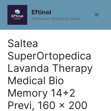
Sari
la
Eftinel
Meniu
conținut
Review-uri despre produse
Saltea
SuperOrtopedica
Lavanda Therapy
Medical Bio
Memory 14+2
Previ, 160 x 200