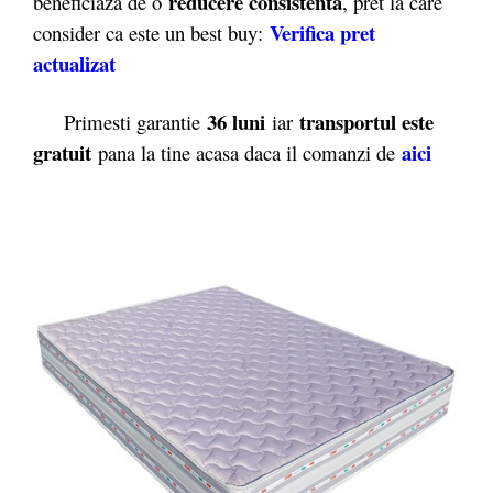
reducere consistenta
beneficiaza de o
, pret la care
Verifica pret
consider ca este un best buy:
actualizat
36 luni
transportul este
Primesti garantie
iar
gratuit
aici
pana la tine acasa daca il comanzi de