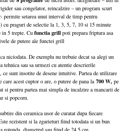
rigider sau congelator, reincalzire – un program scurt
r- permite setarea unui interval de timp pentru
cu praguri de selectie la 1, 3, 5, 7, 10 si 15 minute
functia grill
e in 5 trepte. Cu
poti prepara friptura asa
vele de putere ale functei grill
ca niciodata. De exemplu nu trebuie decat sa alegi un
tea tehnica sau sa urmezi cu atentie descrierile
e sunt insotite de desene intuitive. Partea de utilizare
700 W,
e care acest cuptor o are, o putere de pana la
pe
 cat si pentru partea mai simpla de incalzire a mancarii de
iar si popcorn.
subtire din ceramica usor de curatat dupa fiecare
ste rezistent si la zgarieturi fiind totodata si un bun
rma rotunda, diametrul sau fiind de 24.5 cm.