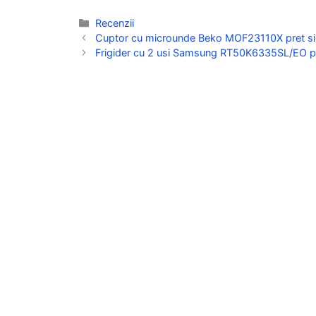
Categorii
Recenzii
Cuptor cu microunde Beko MOF23110X pret si s
Frigider cu 2 usi Samsung RT50K6335SL/EO pret