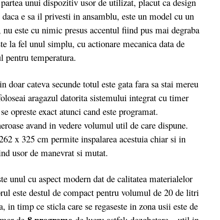
partea unui dispozitiv usor de utilizat, placut ca design
e daca e sa il privesti in ansamblu, este un model cu un
, nu este cu nimic presus accentul fiind pus mai degraba
te la fel unul simplu, cu actionare mecanica data de
tul pentru temperatura.
n doar cateva secunde totul este gata fara sa stai mereu
foloseai aragazul datorita sistemului integrat cu timer
a se opreste exact atunci cand este programat.
neroase avand in vedere volumul util de care dispune.
262 x 325 cm permite inspalarea acestuia chiar si in
iind usor de manevrat si mutat.
ul cu aspect modern dat de calitatea materialelor
orul este destul de compact pentru volumul de 20 de litri
, in timp ce sticla care se regaseste in zona usii este de
8 programe
numar de
de lucru astfel: dezghetare – util in