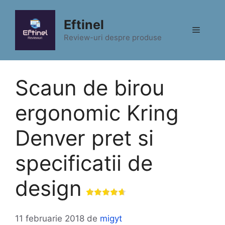
Sari
la
Eftinel
Meniu
conținut
Review-uri despre produse
Scaun de birou
ergonomic Kring
Denver pret si
specificatii de
design
11 februarie 2018
de
migyt